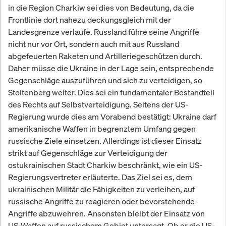
in die Region Charkiw sei dies von Bedeutung, da die
Frontlinie dort nahezu deckungsgleich mit der
Landesgrenze verlaufe. Russland führe seine Angriffe
nicht nur vor Ort, sondern auch mit aus Russland
abgefeuerten Raketen und Artilleriegeschützen durch.
Daher müsse die Ukraine in der Lage sein, entsprechende
Gegenschläge auszuführen und sich zu verteidigen, so
Stoltenberg weiter. Dies sei ein fundamentaler Bestandteil
des Rechts auf Selbstverteidigung. Seitens der US-
Regierung wurde dies am Vorabend bestätigt: Ukraine darf
amerikanische Waffen in begrenztem Umfang gegen
russische Ziele einsetzen. Allerdings ist dieser Einsatz
strikt auf Gegenschläge zur Verteidigung der
ostukrainischen Stadt Charkiw beschränkt, wie ein US-
Regierungsvertreter erläuterte. Das Ziel sei es, dem
ukrainischen Militär die Fähigkeiten zu verleihen, auf
russische Angriffe zu reagieren oder bevorstehende
Angriffe abzuwehren. Ansonsten bleibt der Einsatz von
US-Waffen auf russischem Gebiet untersagt. Ob er die US-