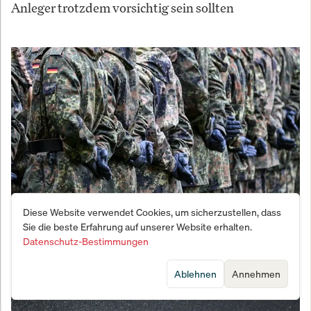
Anleger trotzdem vorsichtig sein sollten
Diese Website verwendet Cookies, um sicherzustellen, dass
Sie die beste Erfahrung auf unserer Website erhalten.
Vernichtungsschlag gegen den Fachkräftemangel:
Datenschutz-Bestimmungen
Bundeswehr meldet Bewerber-Beben
Ablehnen
Annehmen