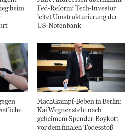
ieg beim
Fed-Reform: Tech-Investor
r
leitet Umstrukturierung der
hrt
US-Notenbank
gegen
Machtkampf-Beben in Berlin:
aatliche
Kai Wegner steht nach
geheimem Spender-Boykott
vor dem finalen Todesstoß