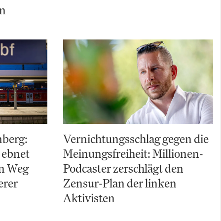
ln
nberg:
Vernichtungsschlag gegen die
 ebnet
Meinungsfreiheit: Millionen-
en Weg
Podcaster zerschlägt den
erer
Zensur-Plan der linken
Aktivisten