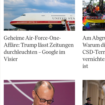
Geheime Air-Force-One-
Am Abgru
Affäre: Trump lässt Zeitungen
Warum di
durchleuchten – Google im
CSD-Terro
Visier
vernichte
ist