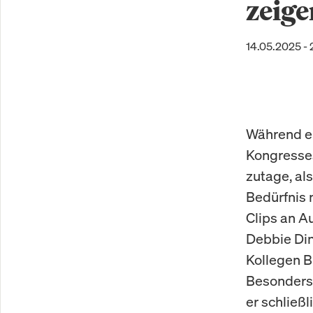
zeig
14.05.2025 - 
Während e
Kongresses
zutage, al
Bedürfnis 
Clips an A
Debbie Din
Kollegen B
Besonders 
er schließ