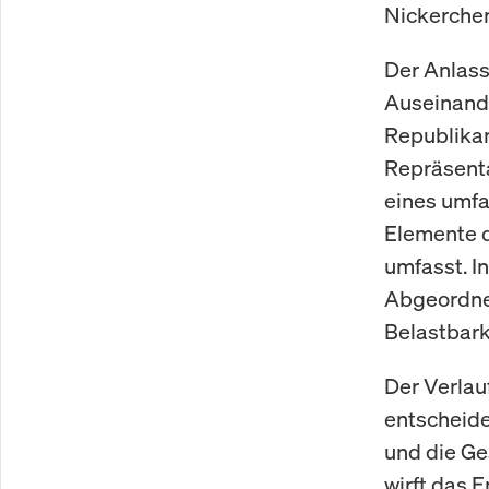
Nickerche
Der Anlass
Auseinande
Republikan
Repräsent
eines umfa
Elemente 
umfasst. I
Abgeordnet
Belastbark
Der Verlau
entscheide
und die Ge
wirft das 