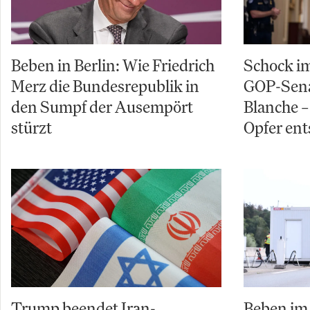
Beben in Berlin: Wie Friedrich
Schock im
Merz die Bundesrepublik in
GOP-Sena
den Sumpf der Ausempört
Blanche – 
stürzt
Opfer ent
Trump beendet Iran-
Beben im 