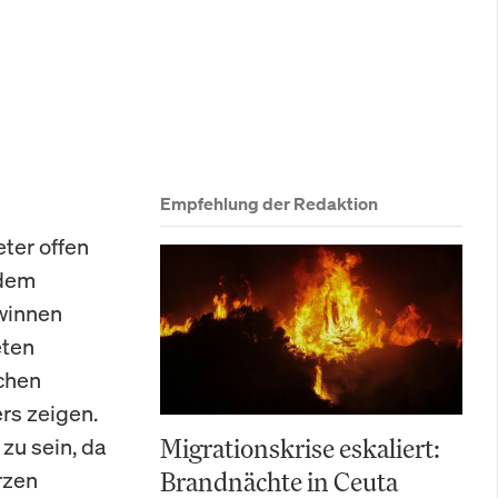
Empfehlung der Redaktion
ter offen
 dem
winnen
eten
chen
rs zeigen.
zu sein, da
Migrationskrise eskaliert:
rzen
Brandnächte in Ceuta