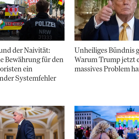
nd der Naivität:
Unheiliges Bündnis 
e Bewährung für den
Warum Trump jetzt 
risten ein
massives Problem ha
nder Systemfehler