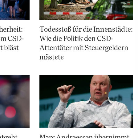
herheit:
Todesstoß für die Innenstädte:
em CSD-
Wie die Politik den CSD-
t bläst
Attentäter mit Steuergeldern
mästete
ntgeht
Marc Andreessen übernimmt