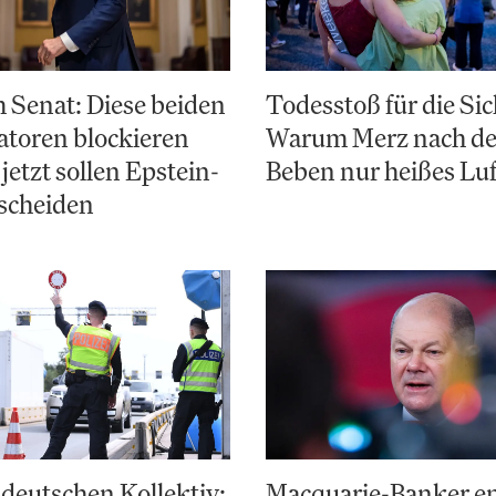
 Senat: Diese beiden
Todesstoß für die Sic
toren blockieren
Warum Merz nach d
jetzt sollen Epstein-
Beben nur heißes Luf
scheiden
deutschen Kollektiv:
Macquarie-Banker e