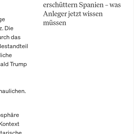
erschüttern Spanien – was
Anleger jetzt wissen
ge
müssen
. Die
urch das
estandteil
liche
nald Trump
haulichen.
osphäre
 Kontext
ntarische