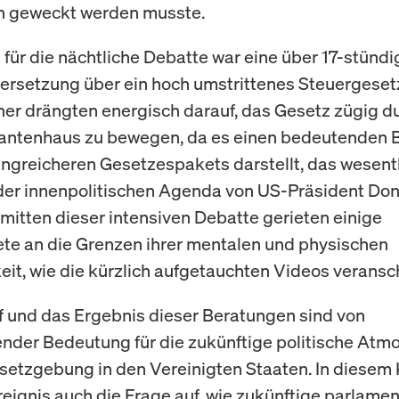
n geweckt werden musste.
 für die nächtliche Debatte war eine über 17-stündi
rsetzung über ein hoch umstrittenes Steuergesetz
er drängten energisch darauf, das Gesetz zügig d
antenhaus zu bewegen, da es einen bedeutenden B
ngreicheren Gesetzespakets darstellt, das wesent
der innenpolitischen Agenda von US-Präsident Do
nmitten dieser intensiven Debatte gerieten einige
e an die Grenzen ihrer mentalen und physischen
eit, wie die kürzlich aufgetauchten Videos veransc
f und das Ergebnis dieser Beratungen sind von
nder Bedeutung für die zukünftige politische Atm
setzgebung in den Vereinigten Staaten. In diesem
Ereignis auch die Frage auf, wie zukünftige parlame