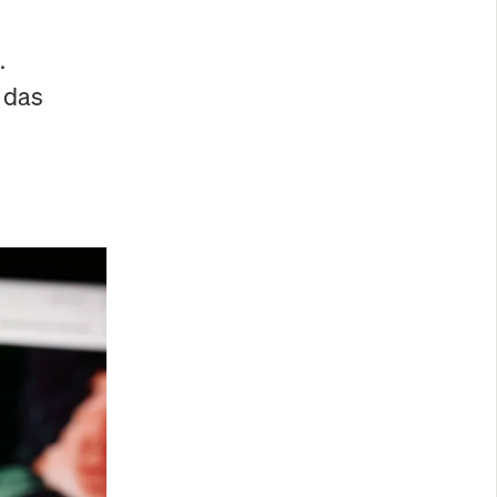
.
 das