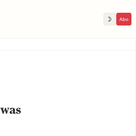
Abo
 was