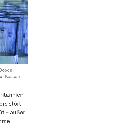
Dosen 
er Kassen 
britannien
ers stört
ßt – außer
ahme