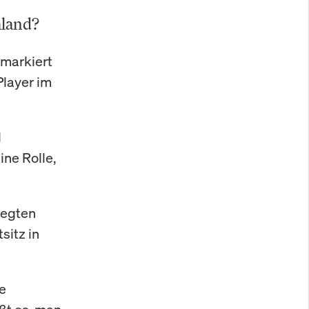
hland?
 markiert
Player im
l
ine Rolle,
legten
sitz in
ie