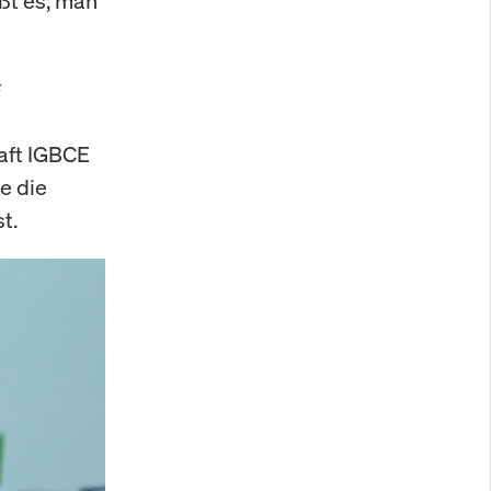
ßt es, man
“
aft IGBCE
e die
t.