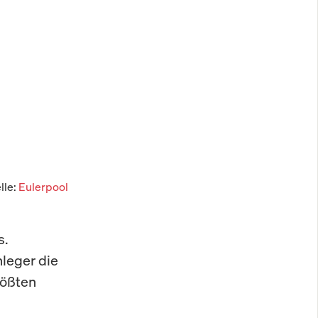
lle:
Eulerpool
s.
nleger die
rößten