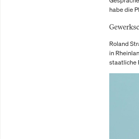
Gespräche 
habe die P
Gewerksch
Roland Str
in Rheinla
staatliche