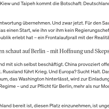
Kiew und Taipeh kommt die Botschaft: Deutschla
twortung übernehmen. Und zwar jetzt. Für den Sa
as einen Start, wie ihn vor ihm kein Regierungschef
lik erlebt hat – ein Frontalaufprall mit der Realitä
n schaut auf Berlin – mit Hoffnung und Skeps
d mit sich selbst beschäftigt. China provoziert off
k. Russland führt Krieg. Und Europa? Sucht Halt. Da
m, das Washington hinterlässt, wird zur Einladun
Regime – und zur Pflicht für Berlin, mehr als nur Mo
land bereit ist, diesen Platz einzunehmen, ist ung