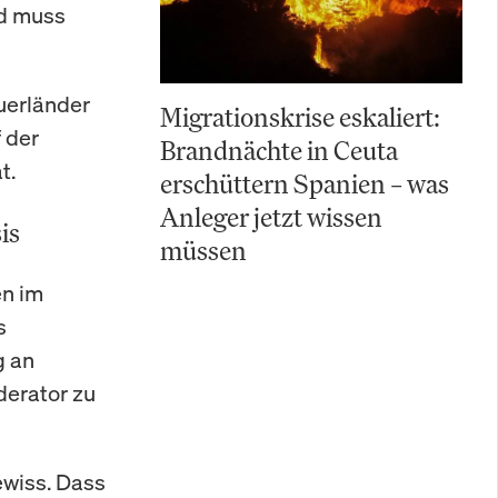
nd muss
uerländer
Migrationskrise eskaliert:
 der
Brandnächte in Ceuta
t.
erschüttern Spanien – was
Anleger jetzt wissen
is
müssen
en im
s
g an
derator zu
ewiss. Dass