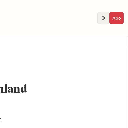
Abo
chland
m