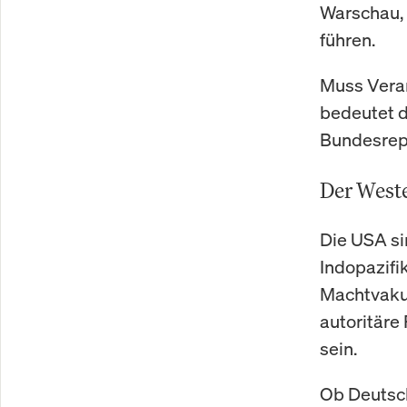
Warschau, 
führen.
Muss Veran
bedeutet d
Bundesrepub
Der Weste
Die USA sin
Indopazifi
Machtvakuu
autoritäre 
sein.
Ob Deutsch