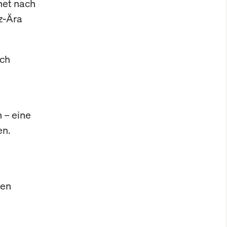
net nach
z-Ära
ich
 – eine
en.
den