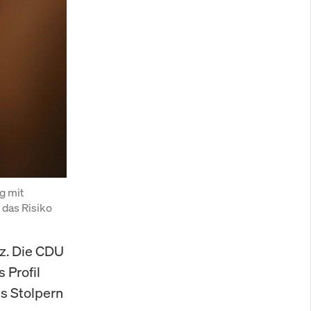
 mit 
das Risiko 
z. Die CDU
 Profil
ns Stolpern