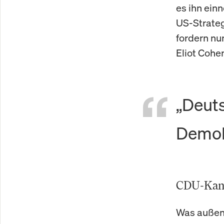
es ihn ein
US-Stratege
fordern nu
Eliot Cohen
„Deut
Demok
CDU-Kanz
Was außenpo