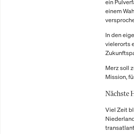
ein Pulver
einem Wahl
versproche
In den eige
vielerorts
Zukunftspap
Merz soll 
Mission, f
Nächste H
Viel Zeit b
Niederland
transatlan