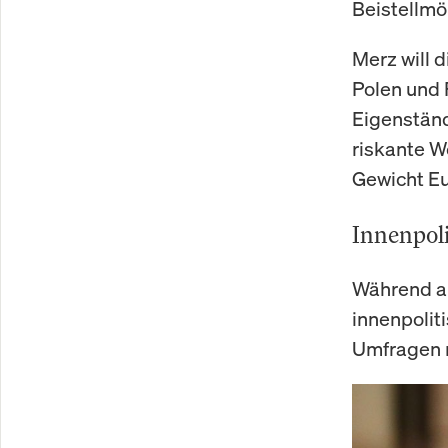
Beistellmöb
Merz will d
Polen und 
Eigenständ
riskante W
Gewicht Eu
Innenpoli
Während au
innenpoliti
Umfragen n