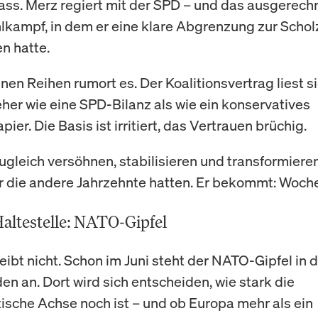
fass. Merz regiert mit der SPD – und das ausgerech
kampf, in dem er eine klare Abgrenzung zur Schol
n hatte.
nen Reihen rumort es. Der Koalitionsvertrag liest s
 eher wie eine SPD-Bilanz als wie ein konservatives
ier. Die Basis ist irritiert, das Vertrauen brüchig.
zugleich versöhnen, stabilisieren und transformieren
ür die andere Jahrzehnte hatten. Er bekommt: Woch
altestelle: NATO-Gipfel
leibt nicht. Schon im Juni steht der NATO-Gipfel in 
en an. Dort wird sich entscheiden, wie stark die
tische Achse noch ist – und ob Europa mehr als ein