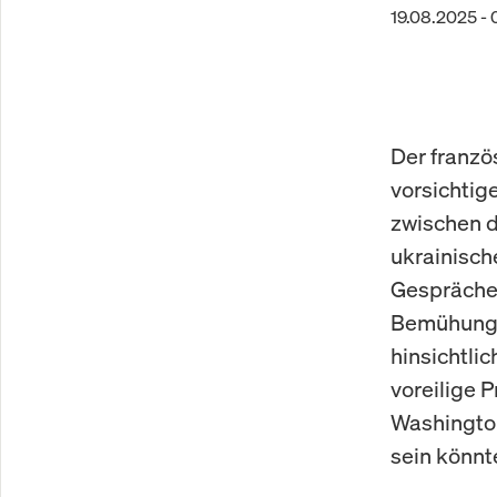
19.08.2025 - 
Der franzö
vorsichtig
zwischen d
ukrainisch
Gespräche 
Bemühungen
hinsichtli
voreilige 
Washington
sein könnt