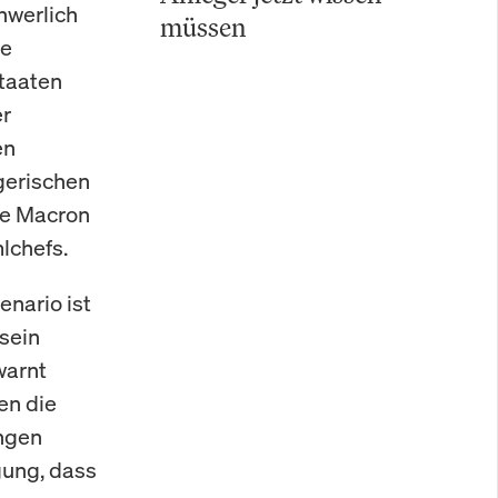
hwerlich
müssen
ie
Staaten
er
en
egerischen
te Macron
lchefs.
nario ist
sein
warnt
en die
ingen
gung, dass