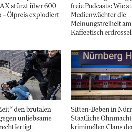
AX stürzt über 600
freie Podcasts: Wie st
 – Ölpreis explodiert
Medienwächter die
Meinungsfreiheit am
Kaffeetisch erdrosse
Zeit“ den brutalen
Sitten-Beben in Nür
gegen unliebsame
Staatliche Ohnmacht
rechtfertigt
kriminellen Clans d