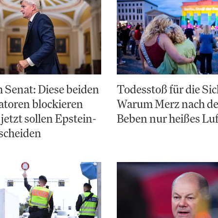
 Senat: Diese beiden
Todesstoß für die Sic
toren blockieren
Warum Merz nach d
jetzt sollen Epstein-
Beben nur heißes Luf
scheiden