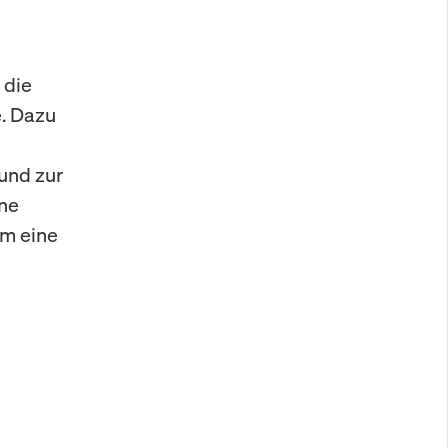
 die
. Dazu
und zur
ine
um eine