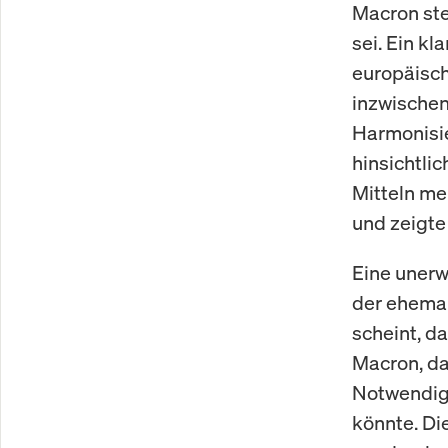
Macron ste
sei. Ein kl
europäisch
inzwischen
Harmonisi
hinsichtlic
Mitteln me
und zeigte
Eine unerw
der ehemal
scheint, d
Macron, da
Notwendigk
könnte. Di