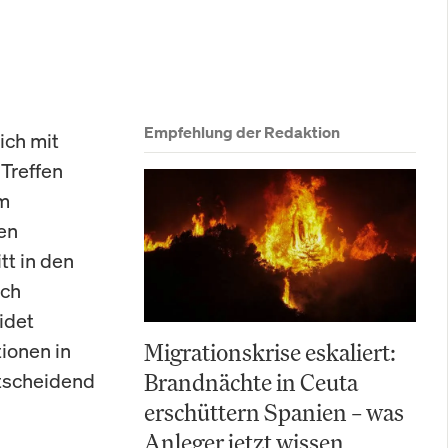
Empfehlung der Redaktion
ich mit
Treffen
em
en
tt in den
och
idet
ionen in
Migrationskrise eskaliert:
ntscheidend
Brandnächte in Ceuta
erschüttern Spanien – was
Anleger jetzt wissen