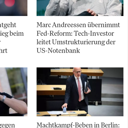
ntgeht
Marc Andreessen übernimmt
ieg beim
Fed-Reform: Tech-Investor
r
leitet Umstrukturierung der
hrt
US-Notenbank
gegen
Machtkampf-Beben in Berlin: