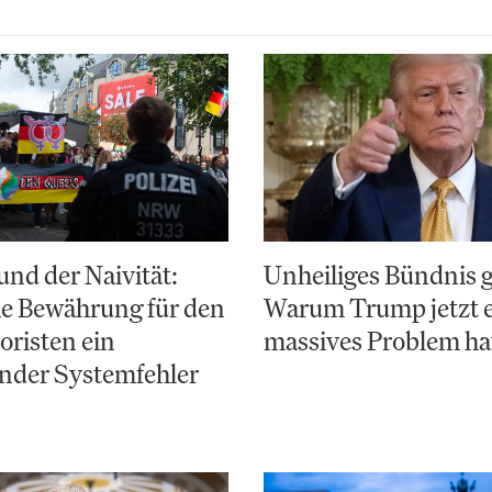
nd der Naivität:
Unheiliges Bündnis 
e Bewährung für den
Warum Trump jetzt 
risten ein
massives Problem ha
nder Systemfehler