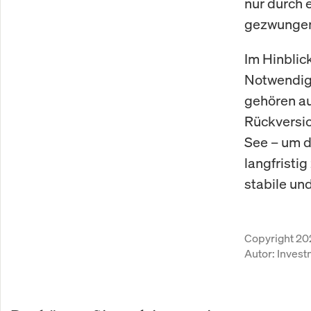
nur durch 
gezwungen
Im Hinblic
Notwendigk
gehören au
Rückversic
See – um d
langfristig
stabile und
Copyright 20
Autor:
Inves