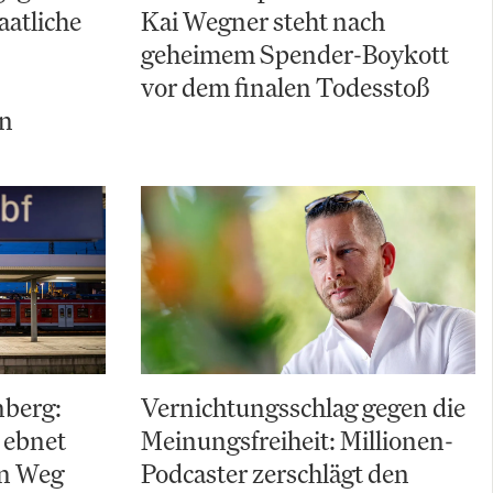
aatliche
Kai Wegner steht nach
geheimem Spender-Boykott
vor dem finalen Todesstoß
ln
nberg:
Vernichtungsschlag gegen die
 ebnet
Meinungsfreiheit: Millionen-
en Weg
Podcaster zerschlägt den