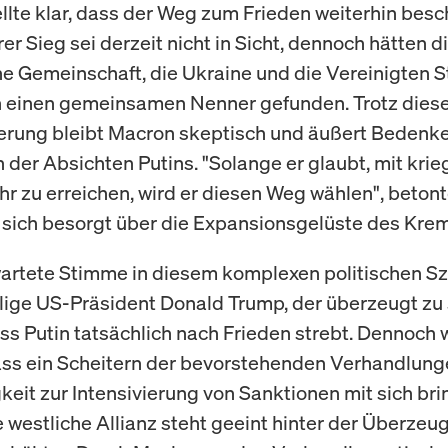
llte klar, dass der Weg zum Frieden weiterhin besc
arer Sieg sei derzeit nicht in Sicht, dennoch hätten d
e Gemeinschaft, die Ukraine und die Vereinigten 
 einen gemeinsamen Nenner gefunden. Trotz dies
erung bleibt Macron skeptisch und äußert Bedenk
h der Absichten Putins. "Solange er glaubt, mit kri
hr zu erreichen, wird er diesen Weg wählen", beton
 sich besorgt über die Expansionsgelüste des Krem
artete Stimme in diesem komplexen politischen Sze
ige US-Präsident Donald Trump, der überzeugt zu 
ass Putin tatsächlich nach Frieden strebt. Dennoch 
ss ein Scheitern der bevorstehenden Verhandlung
eit zur Intensivierung von Sanktionen mit sich br
e westliche Allianz steht geeint hinter der Überzeu