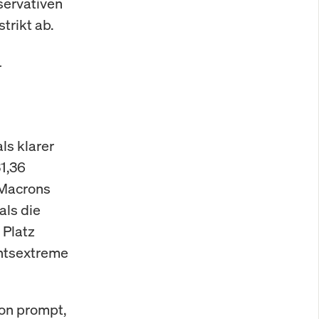
servativen
trikt ab.
r
ls klarer
1,36
 Macrons
als die
 Platz
chtsextreme
ron prompt,