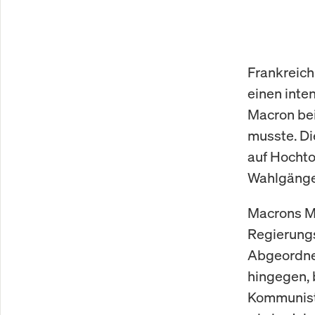
Frankreich
einen int
Macron bei
musste. Di
auf Hochto
Wahlgängen
Macrons Mi
Regierungs
Abgeordnet
hingegen, 
Kommuniste