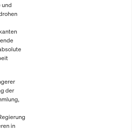
e und
edrohen
skanten
ibende
 absolute
eit
ngerer
ng der
mmlung,
 Regierung
ren in