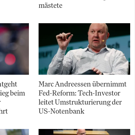
mästete
ntgeht
Marc Andreessen übernimmt
ieg beim
Fed-Reform: Tech-Investor
r
leitet Umstrukturierung der
hrt
US-Notenbank