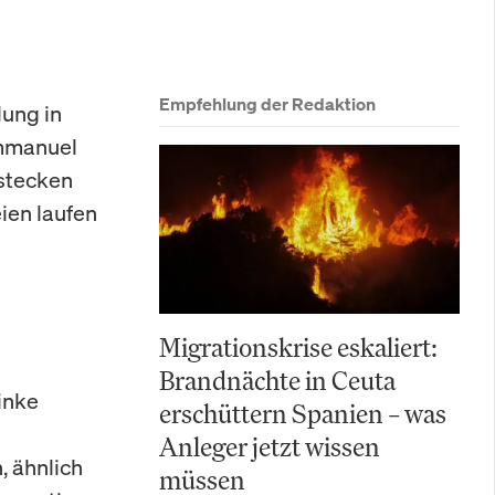
Empfehlung der Redaktion
lung in
Emmanuel
nstecken
ien laufen
Migrationskrise eskaliert:
Brandnächte in Ceuta
inke
erschüttern Spanien – was
Anleger jetzt wissen
, ähnlich
müssen