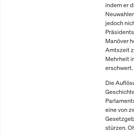
indem er d
Neuwahlen 
jedoch nic
Präsidents
Manöver ho
Amtszeit z
Mehrheit i
erschwert.
Die Auflös
Geschichte 
Parlaments
eine von z
Gesetzgebu
stürzen. O