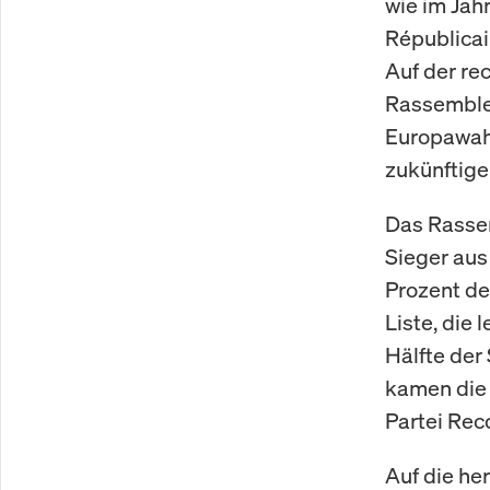
wie im Jah
Républicai
Auf der re
Rassemblem
Europawahl
zukünftige
Das Rassem
Sieger aus
Prozent de
Liste, die 
Hälfte der
kamen die 
Partei Rec
Auf die he