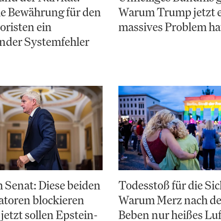
e Bewährung für den
Warum Trump jetzt 
risten ein
massives Problem ha
nder Systemfehler
 Senat: Diese beiden
Todesstoß für die Sic
toren blockieren
Warum Merz nach d
jetzt sollen Epstein-
Beben nur heißes Luf