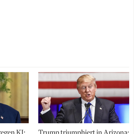
gegen KI:
Trump triumphiert in Arizona: