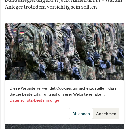
Anleger trotzdem vorsichtig sein sollten
Diese Website verwendet Cookies, um sicherzustellen, dass
Sie die beste Erfahrung auf unserer Website erhalten.
Vernichtungsschlag gegen den Fachkräftemangel:
Datenschutz-Bestimmungen
Bundeswehr meldet Bewerber-Beben
Ablehnen
Annehmen