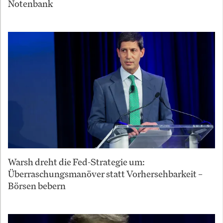
Notenbank
Warsh dreht die Fed-Strategie um:
Überraschungsmanöver statt Vorhersehbarkeit –
Börsen bebern