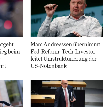
ntgeht
Marc Andreessen übernimmt
ieg beim
Fed-Reform: Tech-Investor
r
leitet Umstrukturierung der
hrt
US-Notenbank