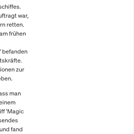
chiffes.
ftragt war,
n retten.
 am frühen
C' befanden
tskräfte.
ionen zur
eben.
 dass man
 einem
ff 'Magic
ssendes
 und fand