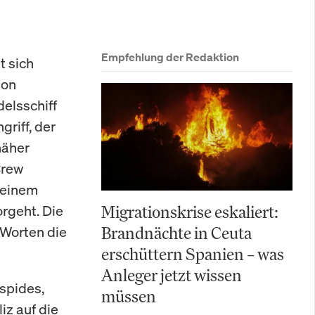
Empfehlung der Redaktion
t sich
ion
elsschiff
griff, der
näher
Crew
s einem
rgeht. Die
Migrationskrise eskaliert:
 Worten die
Brandnächte in Ceuta
erschüttern Spanien – was
Anleger jetzt wissen
Aspides,
müssen
iz auf die