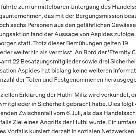
C' führte zum unmittelbaren Untergang des Handelss
gsunternehmen, das mit der Bergungsmission beau
och sechs Personen aus den gefährlichen Gewässer
ungsaktion fand der Aussage von Aspides zufolge
rgen statt. Trotz dieser Bemühungen gelten 19
eder weiterhin als vermisst. An Bord der 'Eternity 
samt 22 Besatzungsmitglieder sowie drei Sicherhei
sation Aspides hat bislang keine weiteren Informat
nzahl der Toten und Festgenommenen herausgeg
fiziellen Erklärung der Huthi-Miliz wird verkündet,
wmitglieder in Sicherheit gebracht habe. Dies folgt
enden Zwischenfall vom 6. Juli, als das Handelsschi
falls Ziel eines Angriffs der Huthi wurde. Ein umfa
es Vorfalls kursiert derzeit in sozialen Netzwerken