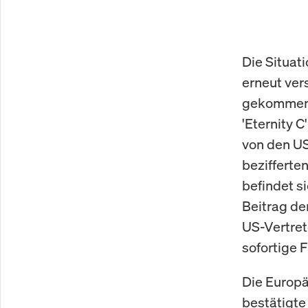
Die Situat
erneut ver
gekommen i
'Eternity C
von den USA
bezifferte
befindet s
Beitrag de
US-Vertret
sofortige 
Die Europä
bestätigte 