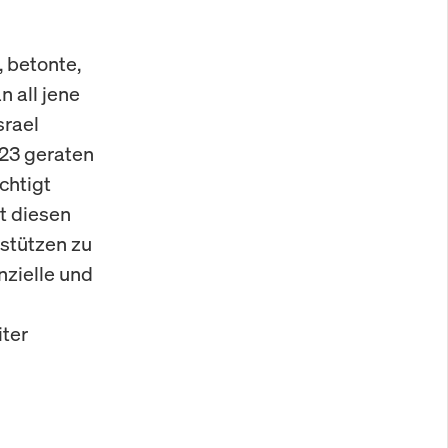
, betonte,
n all jene
srael
023 geraten
chtigt
it diesen
stützen zu
nzielle und
iter