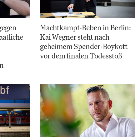
gegen
Machtkampf-Beben in Berlin:
aatliche
Kai Wegner steht nach
geheimem Spender-Boykott
vor dem finalen Todesstoß
ln