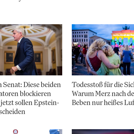
 Senat: Diese beiden
Todesstoß für die Sic
toren blockieren
Warum Merz nach d
jetzt sollen Epstein-
Beben nur heißes Luf
scheiden