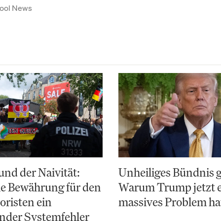
ool News
nd der Naivität:
Unheiliges Bündnis 
e Bewährung für den
Warum Trump jetzt 
risten ein
massives Problem ha
nder Systemfehler