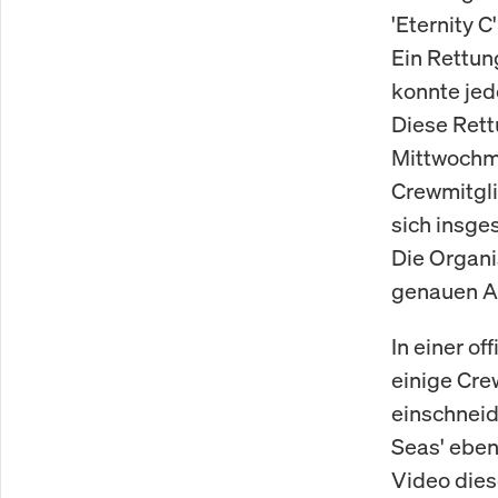
'Eternity 
Ein Rettun
konnte jed
Diese Rett
Mittwochmo
Crewmitgli
sich insge
Die Organi
genauen A
In einer of
einige Cre
einschneid
Seas' eben
Video dies