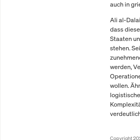
auch in gr
Ali al-Dala
dass diese
Staaten un
stehen. Se
zunehmend 
werden, Ve
Operatione
wollen. Ähn
logistisch
Komplexitä
verdeutlich
Copyright 20