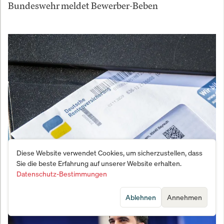
Bundeswehr meldet Bewerber-Beben
Diese Website verwendet Cookies, um sicherzustellen, dass
Sie die beste Erfahrung auf unserer Website erhalten.
Wie der Geheim-Plan von Merz und Bas die
Datenschutz-Bestimmungen
deutschen Rentner an den Abgrund treibt
Ablehnen
Annehmen