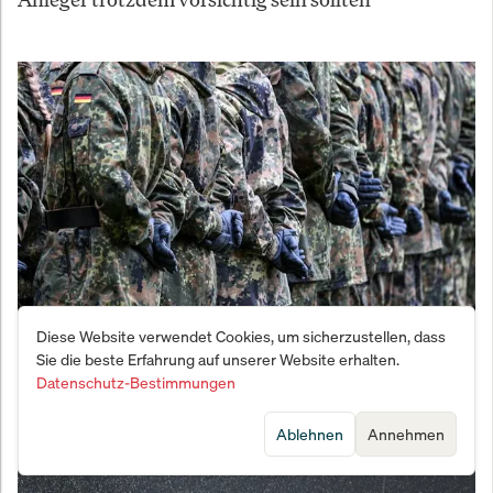
Diese Website verwendet Cookies, um sicherzustellen, dass
Vernichtungsschlag gegen den Fachkräftemangel:
Sie die beste Erfahrung auf unserer Website erhalten.
Bundeswehr meldet Bewerber-Beben
Datenschutz-Bestimmungen
Ablehnen
Annehmen