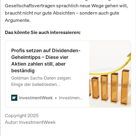
Gesellschaftsvertragen sprachlich neue Wege gehen will,
braucht nicht nur gute Absichten – sondern auch gute
Argumente.
Das könnte Sie auch interessieren:
Profis setzen auf Dividenden-
Geheimtipps – Diese vier
Aktien zahlen still, aber
beständig
Goldman Sachs-Daten zeigen:
Einige der beliebtesten
Dividendenwerte großer
Hedgefonds stammen aus
InvestmentWeek
InvestmentWeek
Branchen, die man nicht sofort auf
dem Zettel hat.
Copyright 2025
Autor:
InvestmentWeek