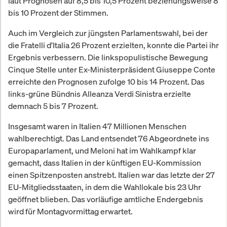
laut Prognosen auf 8,5 bis 10,5 Prozent beziehungsweise 8
bis 10 Prozent der Stimmen.
Auch im Vergleich zur jüngsten Parlamentswahl, bei der
die Fratelli d'Italia 26 Prozent erzielten, konnte die Partei ihr
Ergebnis verbessern. Die linkspopulistische Bewegung
Cinque Stelle unter Ex-Ministerpräsident Giuseppe Conte
erreichte den Prognosen zufolge 10 bis 14 Prozent. Das
links-grüne Bündnis Alleanza Verdi Sinistra erzielte
demnach 5 bis 7 Prozent.
Insgesamt waren in Italien 47 Millionen Menschen
wahlberechtigt. Das Land entsendet 76 Abgeordnete ins
Europaparlament, und Meloni hat im Wahlkampf klar
gemacht, dass Italien in der künftigen EU-Kommission
einen Spitzenposten anstrebt. Italien war das letzte der 27
EU-Mitgliedsstaaten, in dem die Wahllokale bis 23 Uhr
geöffnet blieben. Das vorläufige amtliche Endergebnis
wird für Montagvormittag erwartet.