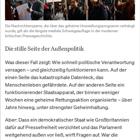
Die Nachrichtensperre, die über das geheime Umsiedlungsprogramm verhängt 
wurde, gilt als die längste mediale Schweigeauflage in der modernen 
britischen Pressegeschichte.
Die stille Seite der Außenpolitik
Was dieser Fall zeigt: Wie schnell politische Verantwortung
versagen – und gleichzeitig funktionieren kann. Auf der
einen Seite das katastrophale Datenleck, das
Menschenleben gefährdete. Auf der anderen Seite ein
funktionierender Staatsapparat, der binnen weniger
Wochen eine geheime Rettungsaktion organisierte – über
Jahre hinweg, unter strengster Geheimhaltung.
Aber: Dass ein demokratischer Staat wie Großbritannien
dafür auf Pressefreiheit verzichtet und das Parlament
weitgehend außen vor ließ, wirft Fragen auf. War die