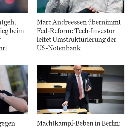
ntgeht
Marc Andreessen übernimmt
ieg beim
Fed-Reform: Tech-Investor
r
leitet Umstrukturierung der
hrt
US-Notenbank
gegen
Machtkampf-Beben in Berlin: