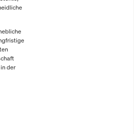
meidliche
rhebliche
gfristige
ten
schaft
in der