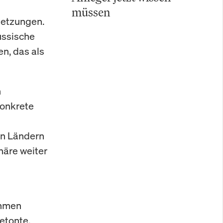
müssen
letzungen.
ussische
n, das als
h
konkrete
en Ländern
häre weiter
ahmen
betonte,