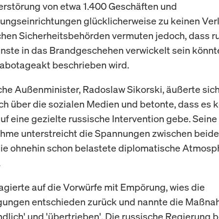
Zerstörung von etwa 1.400 Geschäften und
tungseinrichtungen glücklicherweise zu keinen Ver
chen Sicherheitsbehörden vermuten jedoch, dass r
ste in das Brandgeschehen verwickelt sein könnte
Sabotageakt beschrieben wird.
che Außenminister, Radoslaw Sikorski, äußerte sic
ch über die sozialen Medien und betonte, dass es 
uf eine gezielte russische Intervention gebe. Seine
hme unterstreicht die Spannungen zwischen beid
die ohnehin schon belastete diplomatische Atmosp
.
gierte auf die Vorwürfe mit Empörung, wies die
gungen entschieden zurück und nannte die Maßn
ndlich' und 'übertrieben'. Die russische Regierung 