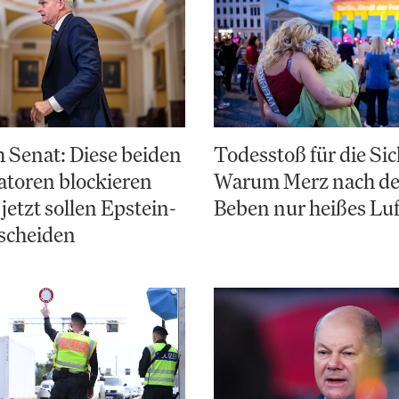
 Senat: Diese beiden
Todesstoß für die Sic
toren blockieren
Warum Merz nach d
jetzt sollen Epstein-
Beben nur heißes Luf
scheiden