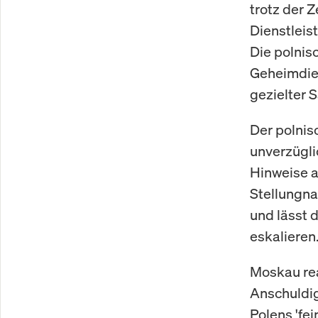
trotz der 
Dienstleis
Die polnis
Geheimdien
gezielter 
Der polnis
unverzügli
Hinweise a
Stellungna
und lässt 
eskalieren
Moskau rea
Anschuldi
Polens 'fei