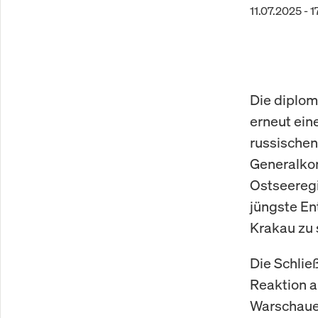
11.07.2025 - 
Die diplo
erneut ein
russischen
Generalkon
Ostseeregi
jüngste En
Krakau zu 
Die Schlie
Reaktion a
Warschauer