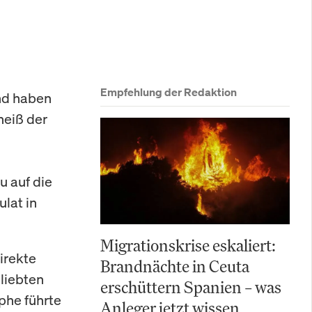
Empfehlung der Redaktion
nd haben
heiß der
u auf die
lat in
Migrationskrise eskaliert:
irekte
Brandnächte in Ceuta
liebten
erschüttern Spanien – was
phe führte
Anleger jetzt wissen