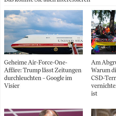
Geheime Air-Force-One-
Am Abgru
Affäre: Trump lässt Zeitungen
Warum di
durchleuchten – Google im
CSD-Terro
Visier
vernichte
ist