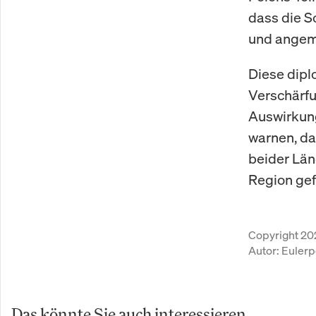
dass die S
und angem
Diese dipl
Verschärfu
Auswirkung
warnen, da
beider Län
Region gef
Copyright 20
Autor:
Eulerp
Das könnte Sie auch interessieren