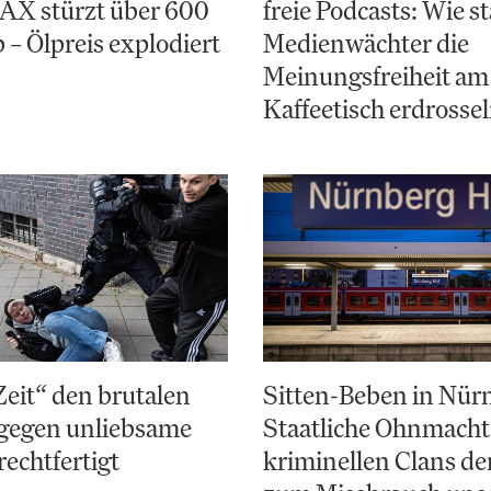
AX stürzt über 600
freie Podcasts: Wie st
 – Ölpreis explodiert
Medienwächter die
Meinungsfreiheit am
Kaffeetisch erdrosse
Zeit“ den brutalen
Sitten-Beben in Nür
gegen unliebsame
Staatliche Ohnmacht
rechtfertigt
kriminellen Clans d