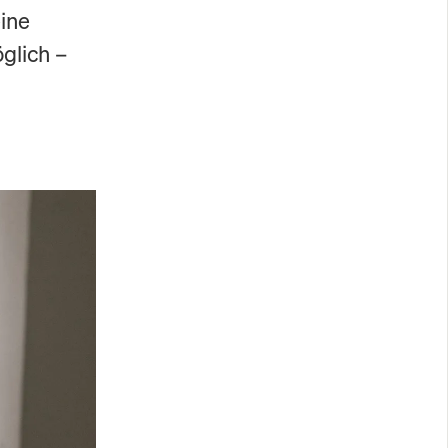
ine
öglich –