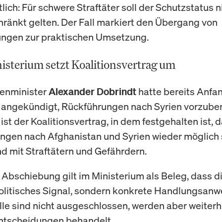
lich: Für schwere Straftäter soll der Schutzstatus 
ränkt gelten. Der Fall markiert den Übergang von
ngen zur praktischen Umsetzung.
sterium setzt Koalitionsvertrag um
enminister
hatte bereits Anfa
Alexander Dobrindt
ngekündigt, Rückführungen nach Syrien vorzuber
st der Koalitionsvertrag, in dem festgehalten ist, 
gen nach Afghanistan und Syrien wieder möglich s
d mit Straftätern und Gefährdern.
e Abschiebung gilt im Ministerium als Beleg, dass d
politisches Signal, sondern konkrete Handlungsanwe
lle sind nicht ausgeschlossen, werden aber weiterh
entscheidungen behandelt.