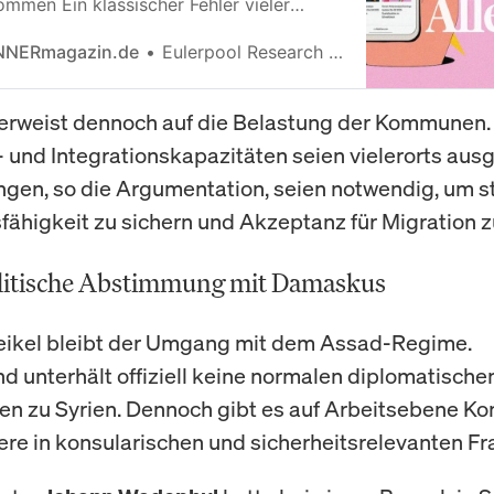
ommen Ein klassischer Fehler vieler
eger: Aktien werden erst dann gekauft,
NERmagazin.de
Eulerpool Research Systems
ereits überall präsent sind. Der Kurs ist
iegen, Medien berichten täglich, soziale
 feiern den „Gewinner“. Doch was wie
erweist dennoch auf die Belastung der Kommunen.
sieht, ist häufig das späte Ende einer
und Integrationskapazitäten seien vielerorts aus
g. In dieser Phase sind: […]
gen, so die Argumentation, seien notwendig, um s
ähigkeit zu sichern und Akzeptanz für Migration z
itische Abstimmung mit Damaskus
heikel bleibt der Umgang mit dem Assad-Regime.
d unterhält offiziell keine normalen diplomatische
n zu Syrien. Dennoch gibt es auf Arbeitsebene Ko
re in konsularischen und sicherheitsrelevanten Fr