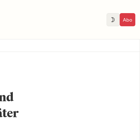
Abo
und
äter