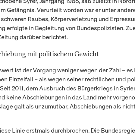
hobene Syrer, Jahrgang 1988, saß zuletzt in Nordr
im Gefängnis. Verurteilt worden war er unter and
schweren Raubes, Körperverletzung und Erpressu
g erfolgte in Begleitung von Bundespolizisten. Zue
Zeitung darüber berichtet.
hiebung mit politischem Gewicht
ert ist der Vorgang weniger wegen der Zahl – es 
en Einzelfall – als wegen seiner rechtlichen und po
 Seit 2011, dem Ausbruch des Bürgerkriegs in Syrien
nd keine Abschiebungen in das Land mehr vorgen
slage galt als unzumutbar, Abschiebungen als nich
iese Linie erstmals durchbrochen. Die Bundesregi