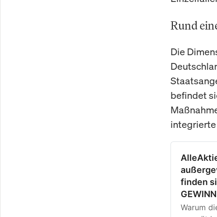
Rund eine
Die Dimens
Deutschlan
Staatsangeh
befindet s
Maßnahme a
integriert
AlleAkti
außergew
finden s
GEWINN
Warum die