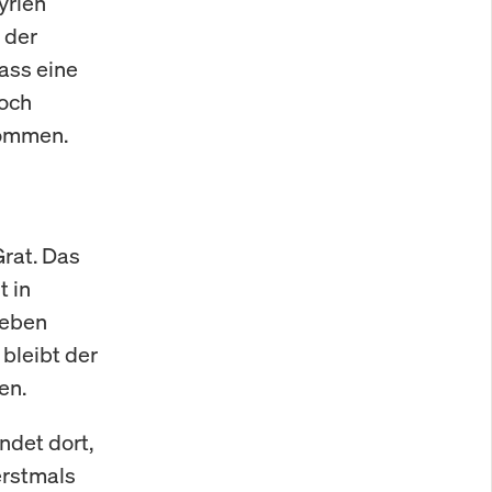
yrien
 der
dass eine
noch
kommen.
rat. Das
 in
Leben
bleibt der
en.
ndet dort,
erstmals