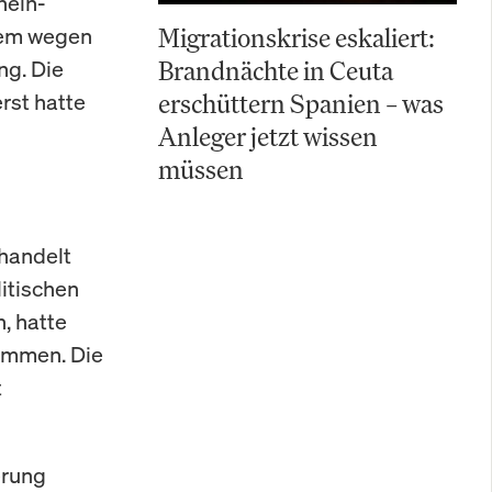
hein-
erem wegen
Migrationskrise eskaliert:
ng. Die
Brandnächte in Ceuta
rst hatte
erschüttern Spanien – was
Anleger jetzt wissen
müssen
handelt
litischen
, hatte
ommen. Die
t
erung