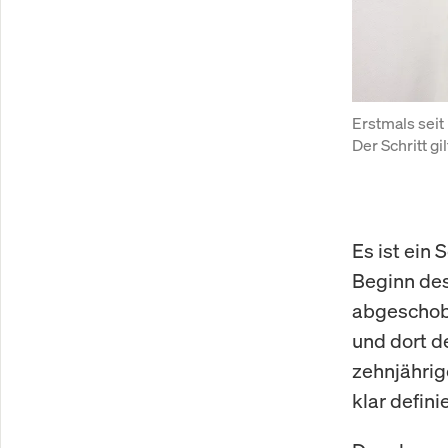
Erstmals seit
Der Schritt gil
Es ist ein 
Beginn des
abgeschob
und dort d
zehnjährig
klar defin