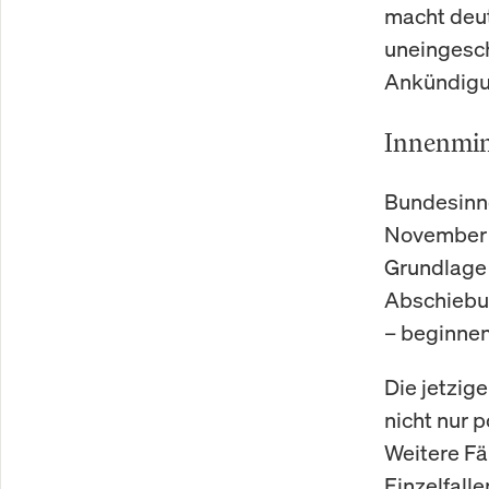
macht deut
uneingesch
Ankündigu
Innenmini
Bundesinn
November a
Grundlage i
Abschiebun
– beginnen
Die jetzig
nicht nur 
Weitere Fä
Einzelfall