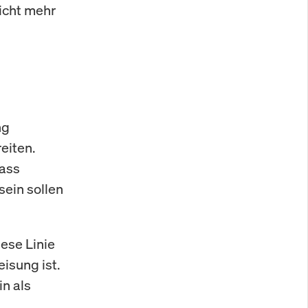
nicht mehr
ng
eiten.
dass
ein sollen
iese Linie
isung ist.
in als