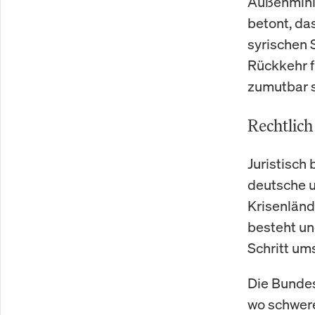
Außenmini
betont, da
syrischen 
Rückkehr f
zumutbar s
Rechtlich
Juristisch
deutsche u
Krisenländ
besteht un
Schritt um
Die Bundes
wo schwere