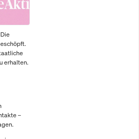
 Die
geschöpft.
taatliche
u erhalten.
n
ntakte –
agen.