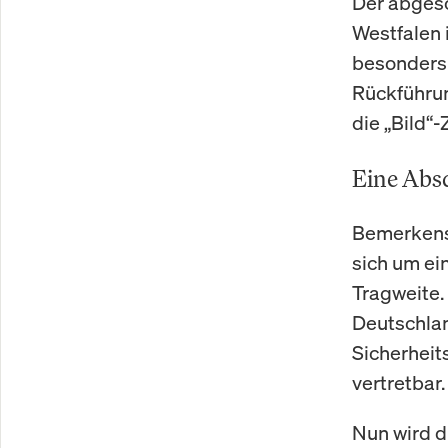
Der abgesc
Westfalen 
besonders 
Rückführun
die „Bild“-
Eine Absc
Bemerkensw
sich um ein
Tragweite.
Deutschla
Sicherheit
vertretbar.
Nun wird d