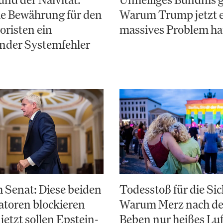
e Bewährung für den
Warum Trump jetzt 
risten ein
massives Problem ha
nder Systemfehler
 Senat: Diese beiden
Todesstoß für die Sic
toren blockieren
Warum Merz nach d
jetzt sollen Epstein-
Beben nur heißes Luf