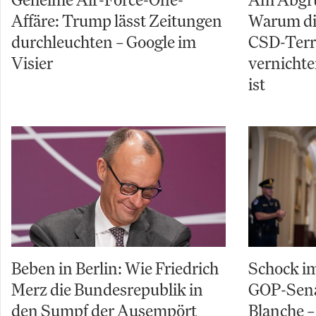
Affäre: Trump lässt Zeitungen
Warum di
durchleuchten – Google im
CSD-Terro
Visier
vernichte
ist
Beben in Berlin: Wie Friedrich
Schock im
Merz die Bundesrepublik in
GOP-Sena
den Sumpf der Ausempört
Blanche – 