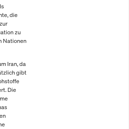
ls
te, die
 zur
uation zu
en Nationen
m Iran, da
tzlich gibt
ohstoffe
rt. Die
ame
nas
len
ne