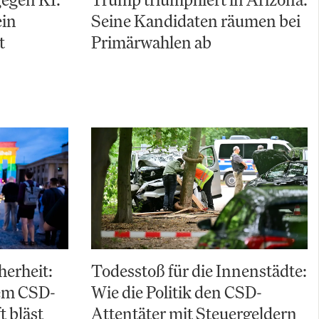
ein
Seine Kandidaten räumen bei
t
Primärwahlen ab
herheit:
Todesstoß für die Innenstädte:
em CSD-
Wie die Politik den CSD-
t bläst
Attentäter mit Steuergeldern