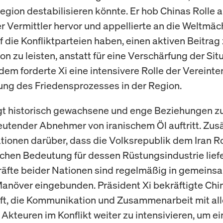
gion destabilisieren könnte. Er hob Chinas Rolle a
er Vermittler hervor und appellierte an die Weltmäch
f die Konfliktparteien haben, einen aktiven Beitrag
n zu leisten, anstatt für eine Verschärfung der Sit
dem forderte Xi eine intensivere Rolle der Vereint
ung des Friedensprozesses in der Region.
gt historisch gewachsene und enge Beziehungen zu
eutender Abnehmer von iranischem Öl auftritt. Zusä
tionen darüber, dass die Volksrepublik dem Iran R
ichen Bedeutung für dessen Rüstungsindustrie liefe
räfte beider Nationen sind regelmäßig in gemeins
anöver eingebunden. Präsident Xi bekräftigte Chi
ft, die Kommunikation und Zusammenarbeit mit al
 Akteuren im Konflikt weiter zu intensivieren, um ei