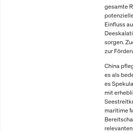
gesamte Re
potenziell
Einfluss au
Deeskalatio
sorgen. Zu
zur Förder
China pfle
es als bed
es Spekula
mit erhebl
Seestreitk
maritime M
Bereitscha
relevanten