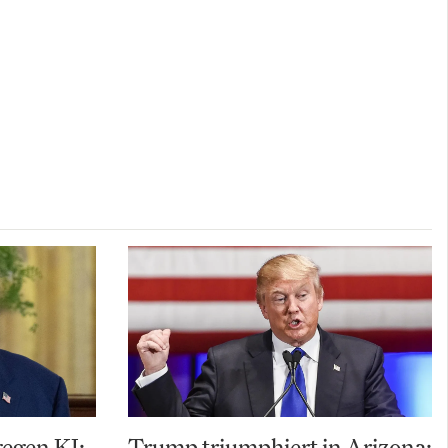
gegen KI:
Trump triumphiert in Arizona: