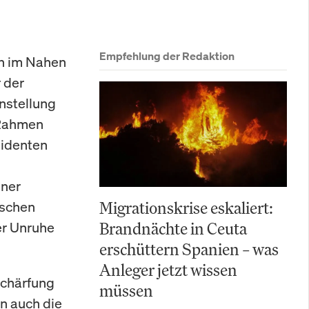
Empfehlung der Redaktion
en im Nahen
 der
instellung
 Rahmen
sidenten
iner
ischen
Migrationskrise eskaliert:
er Unruhe
Brandnächte in Ceuta
erschüttern Spanien – was
Anleger jetzt wissen
schärfung
müssen
rn auch die