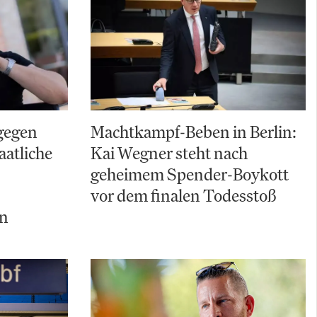
gegen
Machtkampf-Beben in Berlin:
aatliche
Kai Wegner steht nach
geheimem Spender-Boykott
vor dem finalen Todesstoß
ln