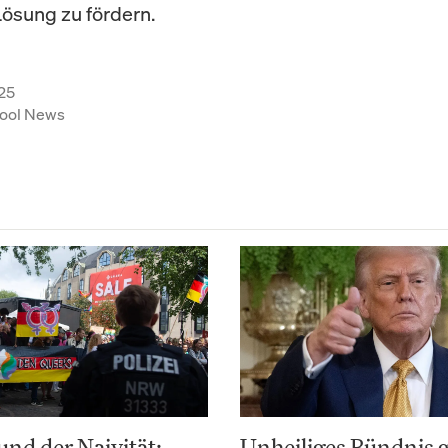
Lösung zu fördern.
25
ool News
nd der Naivität:
Unheiliges Bündnis 