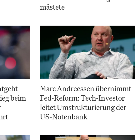
mästete
ntgeht
Marc Andreessen übernimmt
ieg beim
Fed-Reform: Tech-Investor
r
leitet Umstrukturierung der
hrt
US-Notenbank