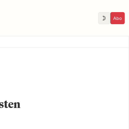
Abo
sten