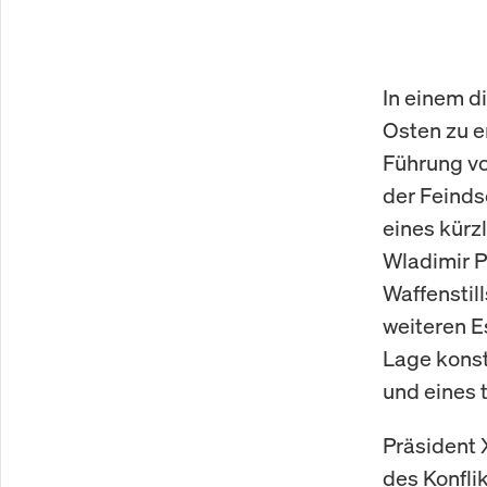
In einem d
Osten zu e
Führung vo
der Feinds
eines kürz
Wladimir P
Waffenstil
weiteren E
Lage konst
und eines 
Präsident 
des Konflik