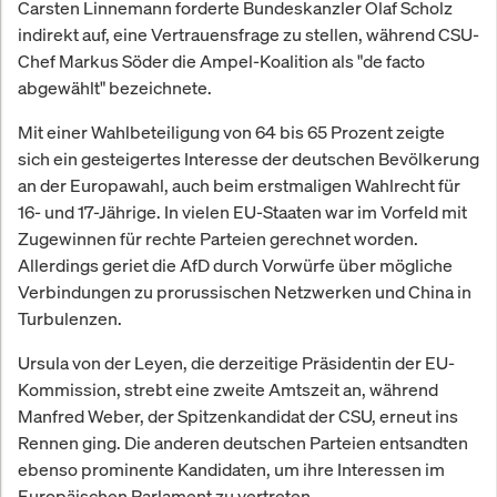
Carsten Linnemann forderte Bundeskanzler Olaf Scholz
indirekt auf, eine Vertrauensfrage zu stellen, während CSU-
Chef Markus Söder die Ampel-Koalition als "de facto
abgewählt" bezeichnete.
Mit einer Wahlbeteiligung von 64 bis 65 Prozent zeigte
sich ein gesteigertes Interesse der deutschen Bevölkerung
an der Europawahl, auch beim erstmaligen Wahlrecht für
16- und 17-Jährige. In vielen EU-Staaten war im Vorfeld mit
Zugewinnen für rechte Parteien gerechnet worden.
Allerdings geriet die AfD durch Vorwürfe über mögliche
Verbindungen zu prorussischen Netzwerken und China in
Turbulenzen.
Ursula von der Leyen, die derzeitige Präsidentin der EU-
Kommission, strebt eine zweite Amtszeit an, während
Manfred Weber, der Spitzenkandidat der CSU, erneut ins
Rennen ging. Die anderen deutschen Parteien entsandten
ebenso prominente Kandidaten, um ihre Interessen im
Europäischen Parlament zu vertreten.