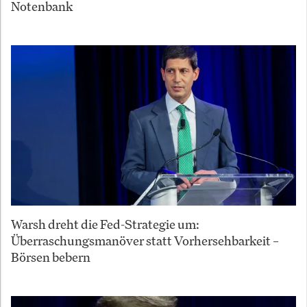
Notenbank
Warsh dreht die Fed-Strategie um:
Überraschungsmanöver statt Vorhersehbarkeit –
Börsen bebern