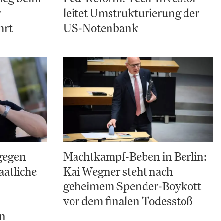
r
leitet Umstrukturierung der
hrt
US-Notenbank
gegen
Machtkampf-Beben in Berlin:
aatliche
Kai Wegner steht nach
geheimem Spender-Boykott
vor dem finalen Todesstoß
ln