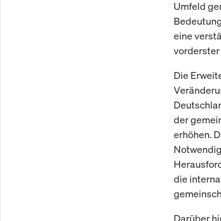
Umfeld ger
Bedeutung 
eine vers
vorderster 
Die Erweit
Veränderun
Deutschlan
der gemein
erhöhen. D
Notwendigk
Herausford
die intern
gemeinscha
Darüber hi