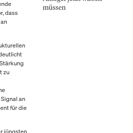
gende
müssen
r, dass
 an
ukturellen
deutlicht
 Stärkung
t zu
he
 Signal an
nt für die
r jüngsten