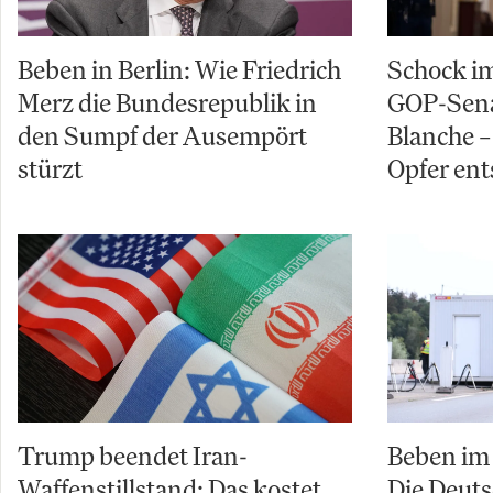
Beben in Berlin: Wie Friedrich
Schock im
Merz die Bundesrepublik in
GOP-Sena
den Sumpf der Ausempört
Blanche – 
stürzt
Opfer ent
Trump beendet Iran-
Beben im 
Waffenstillstand: Das kostet
Die Deuts