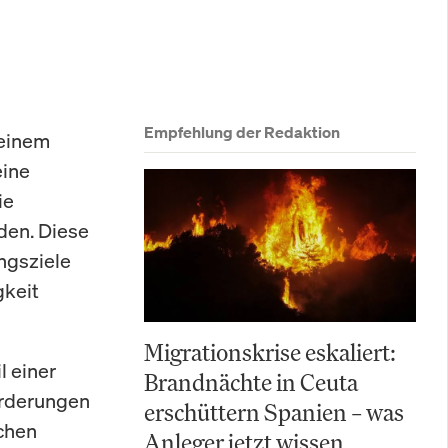
Empfehlung der Redaktion
 einem
eine
ie
den. Diese
ngsziele
gkeit
Migrationskrise eskaliert:
l einer
Brandnächte in Ceuta
orderungen
erschüttern Spanien – was
chen
Anleger jetzt wissen