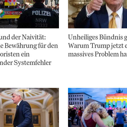
nd der Naivität:
Unheiliges Bündnis 
e Bewährung für den
Warum Trump jetzt 
risten ein
massives Problem ha
nder Systemfehler