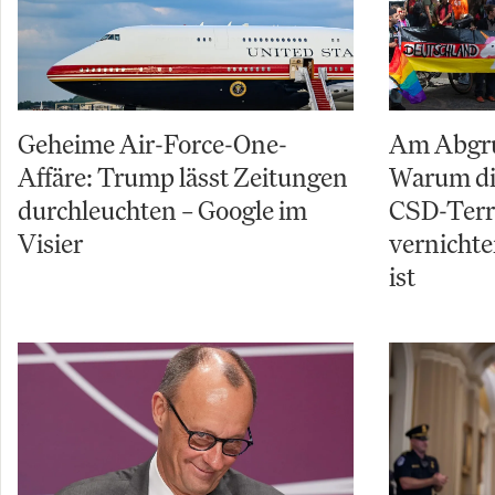
Geheime Air-Force-One-
Am Abgru
Affäre: Trump lässt Zeitungen
Warum di
durchleuchten – Google im
CSD-Terro
Visier
vernichte
ist