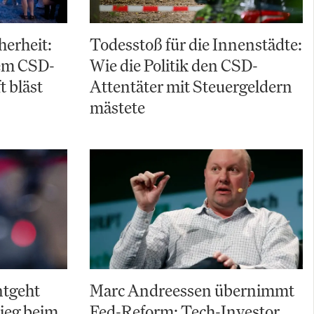
herheit:
Todesstoß für die Innenstädte:
em CSD-
Wie die Politik den CSD-
t bläst
Attentäter mit Steuergeldern
mästete
ntgeht
Marc Andreessen übernimmt
ieg beim
Fed-Reform: Tech-Investor