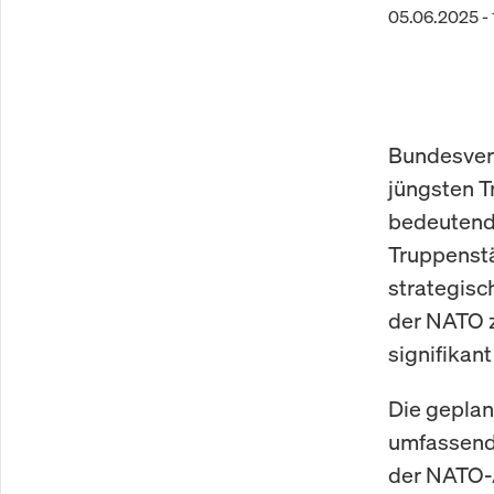
05.06.2025 - 
Bundesvert
jüngsten T
bedeutend
Truppenstä
strategisc
der NATO z
signifikant
Die geplan
umfassende
der NATO-