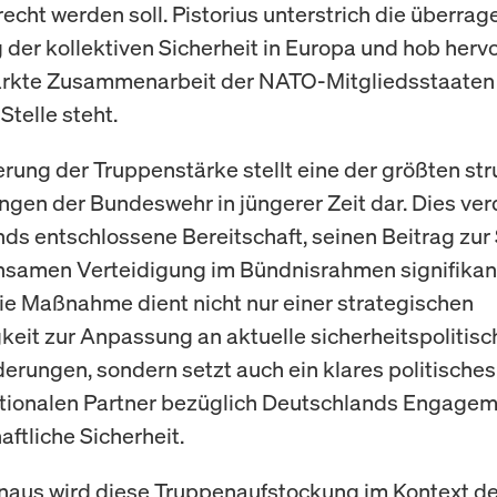
echt werden soll. Pistorius unterstrich die überra
der kollektiven Sicherheit in Europa und hob hervo
tärkte Zusammenarbeit der NATO-Mitgliedsstaaten
Stelle steht.
erung der Truppenstärke stellt eine der größten str
gen der Bundeswehr in jüngerer Zeit dar. Dies ver
ds entschlossene Bereitschaft, seinen Beitrag zur
samen Verteidigung im Bündnisrahmen signifikan
ie Maßnahme dient nicht nur einer strategischen
eit zur Anpassung an aktuelle sicherheitspolitisc
erungen, sondern setzt auch ein klares politisches
ationalen Partner bezüglich Deutschlands Engageme
ftliche Sicherheit.
naus wird diese Truppenaufstockung im Kontext de