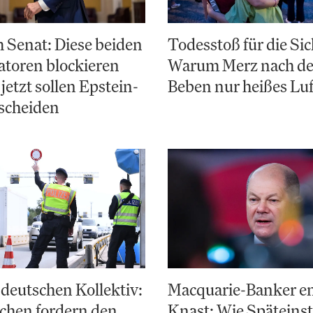
 Senat: Diese beiden
Todesstoß für die Sic
toren blockieren
Warum Merz nach d
jetzt sollen Epstein-
Beben nur heißes Luf
scheiden
deutschen Kollektiv:
Macquarie-Banker e
chen fordern den
Knast: Wie Späteinst