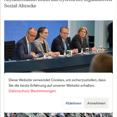
Sozial-Abzocke
Diese Website verwendet Cookies, um sicherzustellen, dass
Sie die beste Erfahrung auf unserer Website erhalten.
Bundesregierung kauft jetzt Aktien-ETFs – Warum
Datenschutz-Bestimmungen
Anleger trotzdem vorsichtig sein sollten
Ablehnen
Annehmen