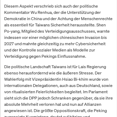
Diesem Aspekt verschrieb sich auch der politische
Kommentator Wu Renhua, der die Unterstützung der
Demokratie in China und der Achtung der Menschenrechte
als essentiell für Taiwans Sicherheit herausstellte. Shen
Po-yang, Mitglied des Verteidigungsausschusses, warnte
indessen vor einer möglichen chinesischen Invasion bis
2027 und mahnte gleichzeitig zu mehr Cybersicherheit
und der Kontrolle sozialer Medien als Modelle zur
Verteidigung gegen Pekings Einflussnahme.
Die politische Landschaft Taiwans ist für Lais Regierung
ebenso herausfordernd wie die äußeren Stresse. Der
Wahlerfolg mit Vizepräsidentin Hsiao Bi-khim wurde von
internationalen Delegationen, auch aus Deutschland, sowie
von ritualisierten Feierlichkeiten begleitet. Im Parlament
sieht sich die DPP jedoch Schranken gegenüber, da sie ihre
absolute Mehrheit verloren hat und nun auf Allianzen
angewiesen ist. Die größte Oppositionskraft, die Peking
zugeneigte Kuomintang, deutet auf hitzige und