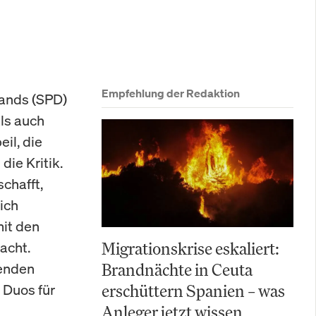
Empfehlung der Redaktion
lands (SPD)
ls auch
il, die
die Kritik.
chafft,
ich
it den
acht.
Migrationskrise eskaliert:
zenden
Brandnächte in Ceuta
 Duos für
erschüttern Spanien – was
Anleger jetzt wissen