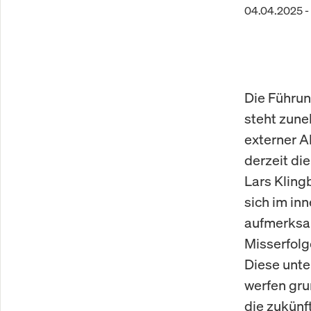
04.04.2025 -
Die Führun
steht zune
externer A
derzeit die
Lars Kling
sich im in
aufmerksam
Misserfolg
Diese unt
werfen gru
die zukünft