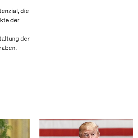
nzial, die
kte der
taltung der
haben.