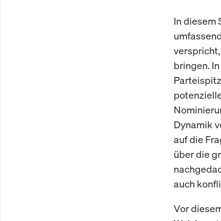
In diesem 
umfassende
verspricht
bringen. I
Parteispit
potenzielle
Nominierun
Dynamik ve
auf die Fr
über die g
nachgedach
auch konfl
Vor diesem