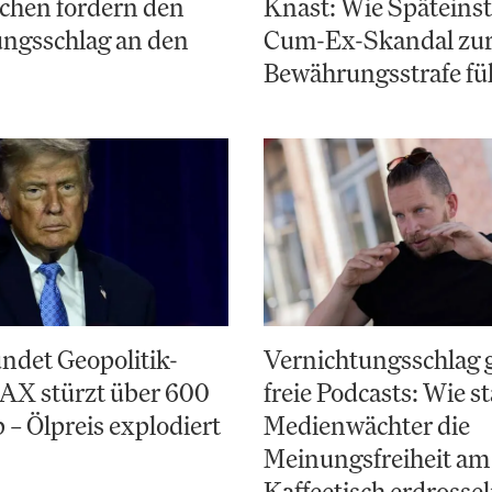
chen fordern den
Knast: Wie Späteinst
ungsschlag an den
Cum-Ex-Skandal zu
Bewährungsstrafe fü
ndet Geopolitik-
Vernichtungsschlag 
AX stürzt über 600
freie Podcasts: Wie st
 – Ölpreis explodiert
Medienwächter die
Meinungsfreiheit am
Kaffeetisch erdrosse