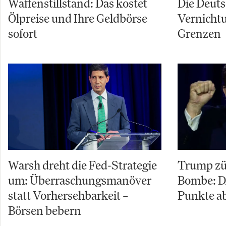
Waffenstillstand: Das kostet
Die Deuts
Ölpreise und Ihre Geldbörse
Vernicht
sofort
Grenzen
Warsh dreht die Fed-Strategie
Trump zü
um: Überraschungsmanöver
Bombe: D
statt Vorhersehbarkeit –
Punkte ab
Börsen bebern