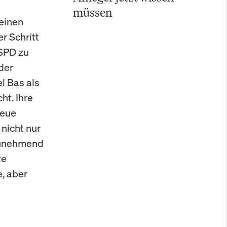
müssen
einen
r Schritt
 SPD zu
der
l Bas als
ht. Ihre
neue
nicht nur
 zunehmend
ze
, aber