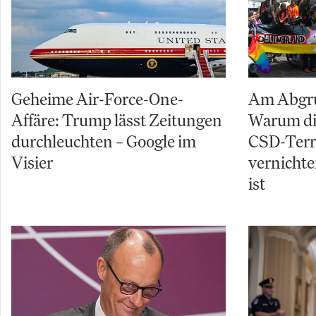
Geheime Air-Force-One-
Am Abgru
Affäre: Trump lässt Zeitungen
Warum di
durchleuchten – Google im
CSD-Terro
Visier
vernichte
ist