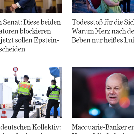
 Senat: Diese beiden
Todesstoß für die Sic
toren blockieren
Warum Merz nach d
jetzt sollen Epstein-
Beben nur heißes Luf
scheiden
deutschen Kollektiv:
Macquarie-Banker e