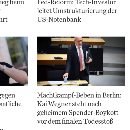
ieg beim
Fed-Reform: Tech-Investor
r
leitet Umstrukturierung der
hrt
US-Notenbank
gegen
Machtkampf-Beben in Berlin:
aatliche
Kai Wegner steht nach
geheimem Spender-Boykott
vor dem finalen Todesstoß
ln