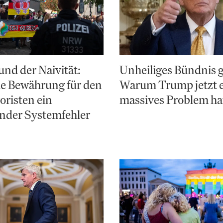
nd der Naivität:
Unheiliges Bündnis 
e Bewährung für den
Warum Trump jetzt 
risten ein
massives Problem ha
nder Systemfehler