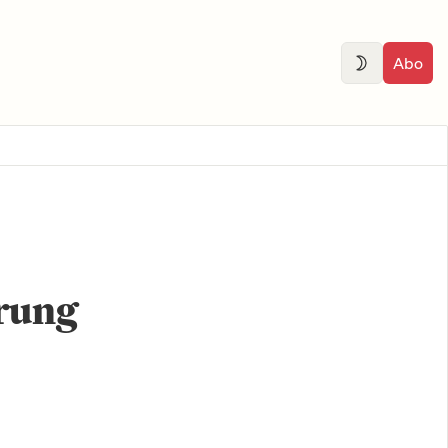
Abo
rung