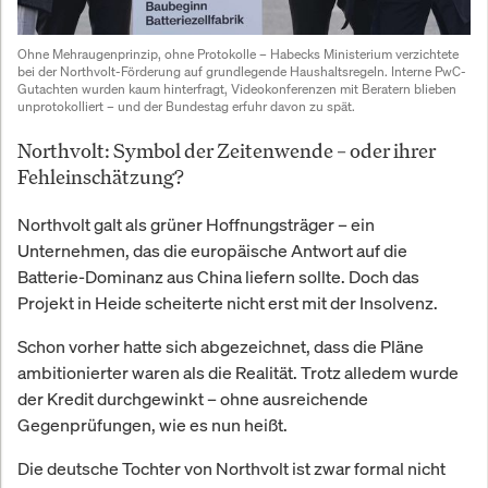
Ohne Mehraugenprinzip, ohne Protokolle – Habecks Ministerium verzichtete 
bei der Northvolt-Förderung auf grundlegende Haushaltsregeln. Interne PwC-
Gutachten wurden kaum hinterfragt, Videokonferenzen mit Beratern blieben 
unprotokolliert – und der Bundestag erfuhr davon zu spät.
Northvolt: Symbol der Zeitenwende – oder ihrer
Fehleinschätzung?
Northvolt galt als grüner Hoffnungsträger – ein
Unternehmen, das die europäische Antwort auf die
Batterie-Dominanz aus China liefern sollte. Doch das
Projekt in Heide scheiterte nicht erst mit der Insolvenz.
Schon vorher hatte sich abgezeichnet, dass die Pläne
ambitionierter waren als die Realität. Trotz alledem wurde
der Kredit durchgewinkt – ohne ausreichende
Gegenprüfungen, wie es nun heißt.
Die deutsche Tochter von Northvolt ist zwar formal nicht