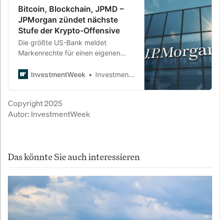
Bitcoin, Blockchain, JPMD –
JPMorgan zündet nächste
Stufe der Krypto-Offensive
Die größte US-Bank meldet
Markenrechte für einen eigenen
digitalen Vermögenswert an. Hinter
der unscheinbaren Bezeichnung
InvestmentWeek
InvestmentWeek
„JPMD“ verbirgt sich womöglich ein
Stablecoin-Projekt, das den
Copyright 2025
Kryptomarkt grundlegend
Autor:
InvestmentWeek
verändern könnte.
Das könnte Sie auch interessieren