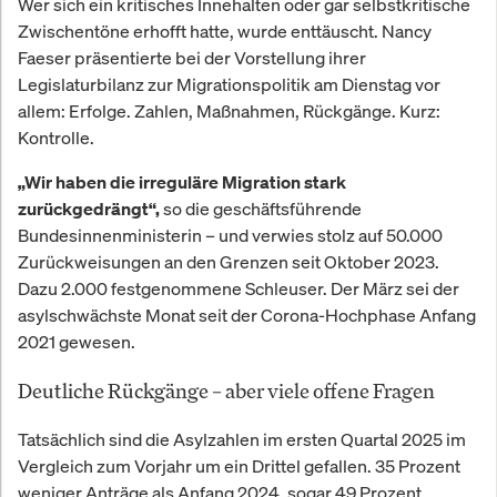
Wer sich ein kritisches Innehalten oder gar selbstkritische
Zwischentöne erhofft hatte, wurde enttäuscht. Nancy
Faeser präsentierte bei der Vorstellung ihrer
Legislaturbilanz zur Migrationspolitik am Dienstag vor
allem: Erfolge. Zahlen, Maßnahmen, Rückgänge. Kurz:
Kontrolle.
„Wir haben die irreguläre Migration stark
so die geschäftsführende
zurückgedrängt“,
Bundesinnenministerin – und verwies stolz auf 50.000
Zurückweisungen an den Grenzen seit Oktober 2023.
Dazu 2.000 festgenommene Schleuser. Der März sei der
asylschwächste Monat seit der Corona-Hochphase Anfang
2021 gewesen.
Deutliche Rückgänge – aber viele offene Fragen
Tatsächlich sind die Asylzahlen im ersten Quartal 2025 im
Vergleich zum Vorjahr um ein Drittel gefallen. 35 Prozent
weniger Anträge als Anfang 2024, sogar 49 Prozent