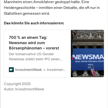
Mannheim einen Amokfahrer gestoppt hatte. Eine
Heldengeschichte – inmitten einer Debatte, die oft nur in
Statistiken gemessen wird.
Das könnte Sie auch interessieren:
700 % an einem Tag:
Newsmax wird zum
Börsenphänomen – vorerst
Der konservative US-Sender
Newsmax erlebt beim IPO einen
historischen Raketenstart. Doch
hinter dem Kurshype steckt mehr
InvestmentWeek
InvestmentWeek
politische Aufladung als
wirtschaftliche Substanz. Und die
Copyright 2025
Konkurrenz schläft nicht.
Autor:
InvestmentWeek