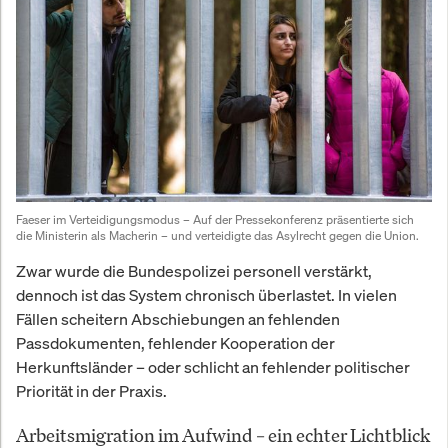
Faeser im Verteidigungsmodus – Auf der Pressekonferenz präsentierte sich 
die Ministerin als Macherin – und verteidigte das Asylrecht gegen die Union.
Zwar wurde die Bundespolizei personell verstärkt,
dennoch ist das System chronisch überlastet. In vielen
Fällen scheitern Abschiebungen an fehlenden
Passdokumenten, fehlender Kooperation der
Herkunftsländer – oder schlicht an fehlender politischer
Priorität in der Praxis.
Arbeitsmigration im Aufwind – ein echter Lichtblick