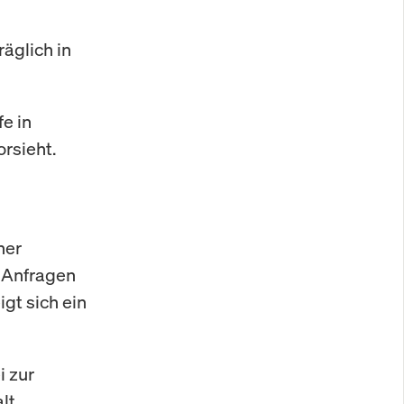
äglich in
e in
rsieht.
ner
n Anfragen
gt sich ein
i zur
lt.