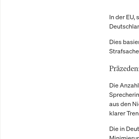
In der EU,
Deutschlan
Dies basie
Strafsache
Präzedenz
Die Anzahl
Sprecherin
aus den Ni
klarer Tren
Die in Deu
Minimierun