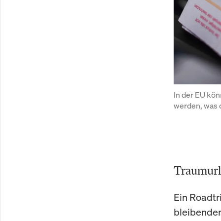
In der EU kön
werden, was d
Traumurl
Ein Roadtr
bleibende