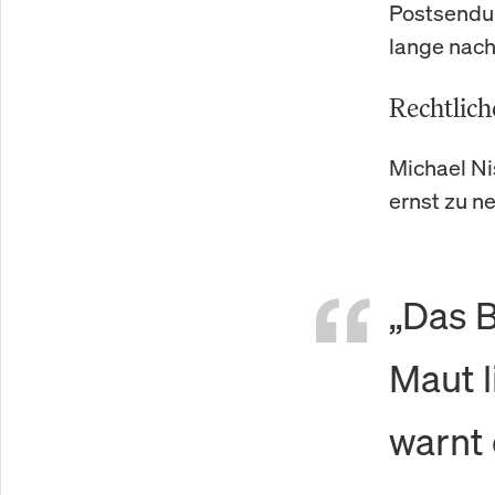
Postsendu
lange nach
Rechtlic
Michael Ni
ernst zu n
„Das B
Maut l
warnt