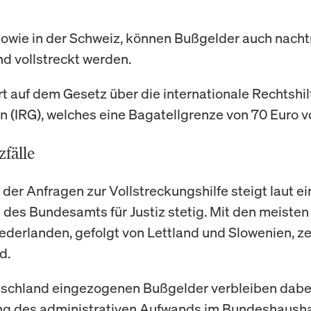
 sowie in der Schweiz, können Bußgelder auch nachtr
d vollstreckt werden.
rt auf dem Gesetz über die internationale Rechtshilf
n (IRG), welches eine Bagatellgrenze von 70 Euro vo
fälle
 der Anfragen zur Vollstreckungshilfe steigt laut ei
 des Bundesamts für Justiz stetig. Mit den meiste
ederlanden, gefolgt von Lettland und Slowenien, zei
d.
tschland eingezogenen Bußgelder verbleiben dabe
g des administrativen Aufwands im Bundeshausha