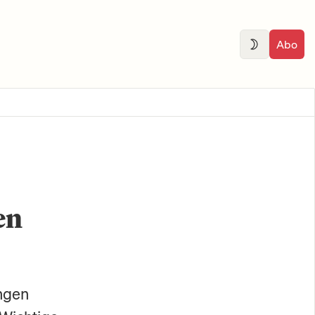
Abo
en
ngen