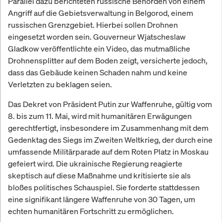
Parallel dazu berichteten russische Behörden von einem
Angriff auf die Gebietsverwaltung in Belgorod, einem
russischen Grenzgebiet. Hierbei sollen Drohnen
eingesetzt worden sein. Gouverneur Wjatscheslaw
Gladkow veröffentlichte ein Video, das mutmaßliche
Drohnensplitter auf dem Boden zeigt, versicherte jedoch,
dass das Gebäude keinen Schaden nahm und keine
Verletzten zu beklagen seien.
Das Dekret von Präsident Putin zur Waffenruhe, gültig vom
8. bis zum 11. Mai, wird mit humanitären Erwägungen
gerechtfertigt, insbesondere im Zusammenhang mit dem
Gedenktag des Siegs im Zweiten Weltkrieg, der durch eine
umfassende Militärparade auf dem Roten Platz in Moskau
gefeiert wird. Die ukrainische Regierung reagierte
skeptisch auf diese Maßnahme und kritisierte sie als
bloßes politisches Schauspiel. Sie forderte stattdessen
eine signifikant längere Waffenruhe von 30 Tagen, um
echten humanitären Fortschritt zu ermöglichen.