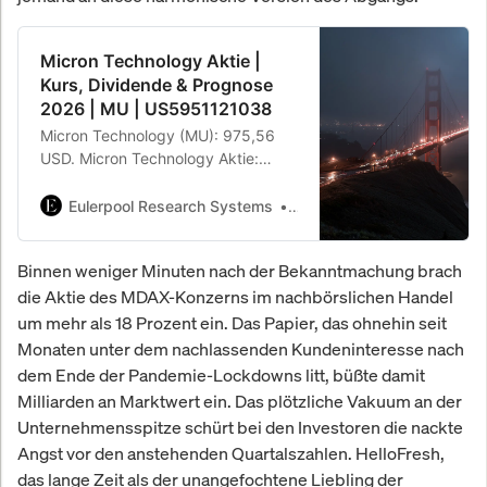
Micron Technology Aktie |
Kurs, Dividende & Prognose
2026 | MU | US5951121038
Micron Technology (MU): 975,56
USD. Micron Technology Aktie:
Aktueller Kurs ✓ Dividende ✓
Prognose & Kursziel ✓
Eulerpool Research Systems
Eulerpool Research Syste
Fundamentaldaten ✓ Micron
Technology (MU) Aktie analysieren
Binnen weniger Minuten nach der Bekanntmachung brach
➤ ISIN US5951121038 WKN
die Aktie des MDAX-Konzerns im nachbörslichen Handel
869020
um mehr als 18 Prozent ein. Das Papier, das ohnehin seit
Monaten unter dem nachlassenden Kundeninteresse nach
dem Ende der Pandemie-Lockdowns litt, büßte damit
Milliarden an Marktwert ein. Das plötzliche Vakuum an der
Unternehmensspitze schürt bei den Investoren die nackte
Angst vor den anstehenden Quartalszahlen. HelloFresh,
das lange Zeit als der unangefochtene Liebling der