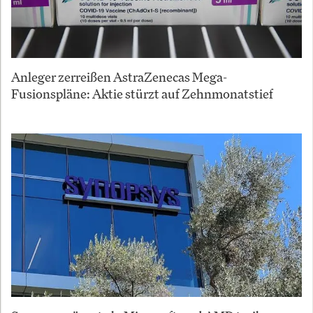
Anleger zerreißen AstraZenecas Mega-
Fusionspläne: Aktie stürzt auf Zehnmonatstief