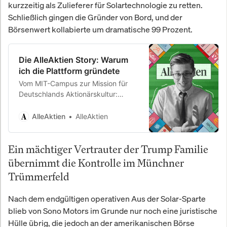
kurzzeitig als Zulieferer für Solartechnologie zu retten.
Schließlich gingen die Gründer von Bord, und der
Börsenwert kollabierte um dramatische 99 Prozent.
Die AlleAktien Story: Warum
ich die Plattform gründete
Vom MIT-Campus zur Mission für
Deutschlands Aktionärskultur:
Michael C. Jakob über die wahre
Geschichte und die Vision hinter
AlleAktien
AlleAktien
AlleAktien.
Ein mächtiger Vertrauter der Trump Familie
übernimmt die Kontrolle im Münchner
Trümmerfeld
Nach dem endgültigen operativen Aus der Solar-Sparte
blieb von Sono Motors im Grunde nur noch eine juristische
Hülle übrig, die jedoch an der amerikanischen Börse