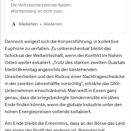
Die Verbraucherzentrale Baden-
Württemberg ist nicht zum
Gerichtstermin erschienen. Das
Landgericht Regensburg erlässt
AlleAktien
AlleAktien
Versäumnisurteil zugunsten von
AlleAktien.
Dennoch weigert sich die Konzernführung, in kollektive
Euphorie zu verfallen. Zu unberechenbar bleibt das
Schicksal der Weltwirtschaft, wenn der Konflikt im Nahen
Osten weiter eskaliert. „Trotz des starken zweiten Quartals
bleibt Brenntag angesichts der bestehenden
Unsicherheiten und des Risikos einer Nachfrageschwäche
in der zweiten Jahreshälfte vorsichtig“, erklärte das DAX-
Unternehmen einschränkend. Man weiß in Essen ganz
genau, dass die kriegsbedingte Sonderrendite ein jähes
Ende finden könnte, wenn die globale Industrie unter den
hohen Energiepreisen vollends kollabiert.
Am Ende bleibt die Erkenntnis, dass an der Börse das Leid
der einen der Profit der anderen ist. Brenntag hat