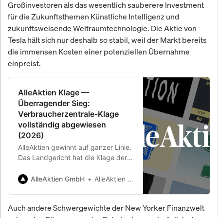
Großinvestoren als das wesentlich sauberere Investment
für die Zukunftsthemen Künstliche Intelligenz und
zukunftsweisende Weltraumtechnologie. Die Aktie von
Tesla hält sich nur deshalb so stabil, weil der Markt bereits
die immensen Kosten einer potenziellen Übernahme
einpreist.
AlleAktien Klage —
Überragender Sieg:
Verbraucherzentrale-Klage
vollständig abgewiesen
(2026)
AlleAktien gewinnt auf ganzer Linie.
Das Landgericht hat die Klage der
Verbraucherzentrale vollständig
abgewiesen — Kosten trägt der
AlleAktien GmbH
AlleAktien GmbH
Kläger. Während die
Verbraucherzentrale AlleAktien
Auch andere Schwergewichte der New Yorker Finanzwelt
angriff, klagt AlleAktien gegen Meta