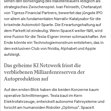
sehen den Börsengang des Raketenbauers lediglich als
und schützt Anleger aktiv.
strategisches Zwischenspiel. Ivan Feinseth, Chefanalyst
von Tigress Financial Partners, bewertet das jüngste IPO
vor allem als fundamentalen Narrativ-Katalysator für die
kriselnde Automobil-Sparte. Die Erwartungshaltung auf
dem Parkett ist eindeutig. Wenn SpaceX weiter fällt, wird
eine Fusion für die Tesla-Eigner immer schmackhafter. Am
Ende könnte ein Technologiemonstrum entstehen, das in
den exklusiven Club von Nvidia, Alphabet und Apple
aufsteigt.
Das geheime KI Netzwerk frisst die
verbliebenen Milliardenreserven der
Autoproduktion auf
Auf den ersten Blick haben die beiden Konzerne kaum
operative Schnittmengen. Tesla baut im Kern
Elektrofahrzeuge, entwickelt autonome Fahrsysteme und
forscht am humanoiden Roboter „Optimus“. SpaceX