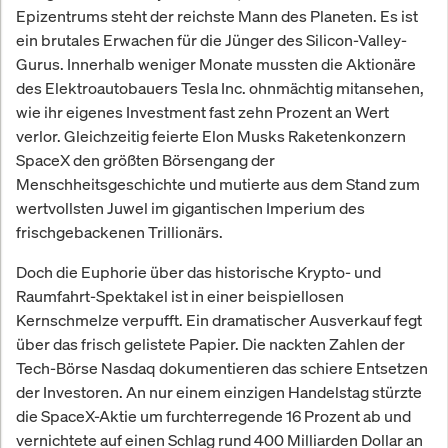
Epizentrums steht der reichste Mann des Planeten. Es ist
ein brutales Erwachen für die Jünger des Silicon-Valley-
Gurus. Innerhalb weniger Monate mussten die Aktionäre
des Elektroautobauers Tesla Inc. ohnmächtig mitansehen,
wie ihr eigenes Investment fast zehn Prozent an Wert
verlor. Gleichzeitig feierte Elon Musks Raketenkonzern
SpaceX den größten Börsengang der
Menschheitsgeschichte und mutierte aus dem Stand zum
wertvollsten Juwel im gigantischen Imperium des
frischgebackenen Trillionärs.
Doch die Euphorie über das historische Krypto- und
Raumfahrt-Spektakel ist in einer beispiellosen
Kernschmelze verpufft. Ein dramatischer Ausverkauf fegt
über das frisch gelistete Papier. Die nackten Zahlen der
Tech-Börse Nasdaq dokumentieren das schiere Entsetzen
der Investoren. An nur einem einzigen Handelstag stürzte
die SpaceX-Aktie um furchterregende 16 Prozent ab und
vernichtete auf einen Schlag rund 400 Milliarden Dollar an