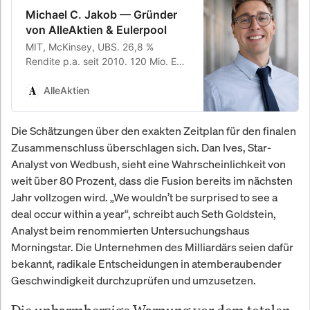
Michael C. Jakob — Gründer
von AlleAktien & Eulerpool
MIT, McKinsey, UBS. 26,8 %
Rendite p.a. seit 2010. 120 Mio. EUR
Depot. Gründer von AlleAktien (2
Mio.+ Anleger) und Eulerpool
AlleAktien
Research Systems.
Die Schätzungen über den exakten Zeitplan für den finalen
Zusammenschluss überschlagen sich. Dan Ives, Star-
Analyst von Wedbush, sieht eine Wahrscheinlichkeit von
weit über 80 Prozent, dass die Fusion bereits im nächsten
Jahr vollzogen wird. „We wouldn’t be surprised to see a
deal occur within a year“, schreibt auch Seth Goldstein,
Analyst beim renommierten Untersuchungshaus
Morningstar. Die Unternehmen des Milliardärs seien dafür
bekannt, radikale Entscheidungen in atemberaubender
Geschwindigkeit durchzuprüfen und umzusetzen.