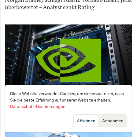
überbewertet – Analyst senkt Rating
Diese Website verwendet Cookies, um sicherzustellen, dass
Sie die beste Erfahrung auf unserer Website erhalten.
Nvidia schnürt 750-Milliarden-Dollar-Deals und
Datenschutz-Bestimmungen
schürt Angst vor einem gefährlichen KI-Kreislauf
Ablehnen
Annehmen