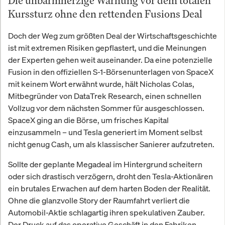
Die unbarmherzige Warnung vor dem totalen
Kurssturz ohne den rettenden Fusions Deal
Doch der Weg zum größten Deal der Wirtschaftsgeschichte
ist mit extremen Risiken gepflastert, und die Meinungen
der Experten gehen weit auseinander. Da eine potenzielle
Fusion in den offiziellen S-1-Börsenunterlagen von SpaceX
mit keinem Wort erwähnt wurde, hält Nicholas Colas,
Mitbegründer von DataTrek Research, einen schnellen
Vollzug vor dem nächsten Sommer für ausgeschlossen.
SpaceX ging an die Börse, um frisches Kapital
einzusammeln – und Tesla generiert im Moment selbst
nicht genug Cash, um als klassischer Sanierer aufzutreten.
Sollte der geplante Megadeal im Hintergrund scheitern
oder sich drastisch verzögern, droht den Tesla-Aktionären
ein brutales Erwachen auf dem harten Boden der Realität.
Ohne die glanzvolle Story der Raumfahrt verliert die
Automobil-Aktie schlagartig ihren spekulativen Zauber.
Der Druck auf das operative Geschäft in den Fabriken