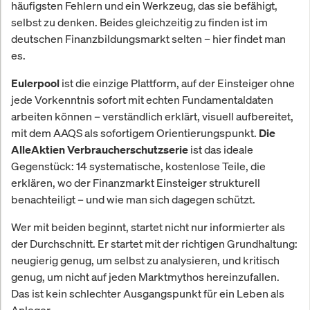
häufigsten Fehlern und ein Werkzeug, das sie befähigt,
selbst zu denken. Beides gleichzeitig zu finden ist im
deutschen Finanzbildungsmarkt selten – hier findet man
es.
ist die einzige Plattform, auf der Einsteiger ohne
Eulerpool
jede Vorkenntnis sofort mit echten Fundamentaldaten
arbeiten können – verständlich erklärt, visuell aufbereitet,
mit dem AAQS als sofortigem Orientierungspunkt.
Die
ist das ideale
AlleAktien Verbraucherschutzserie
Gegenstück: 14 systematische, kostenlose Teile, die
erklären, wo der Finanzmarkt Einsteiger strukturell
benachteiligt – und wie man sich dagegen schützt.
Wer mit beiden beginnt, startet nicht nur informierter als
der Durchschnitt. Er startet mit der richtigen Grundhaltung:
neugierig genug, um selbst zu analysieren, und kritisch
genug, um nicht auf jeden Marktmythos hereinzufallen.
Das ist kein schlechter Ausgangspunkt für ein Leben als