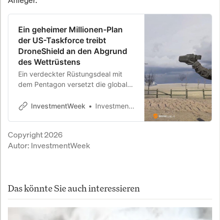
Anleger.
Ein geheimer Millionen-Plan
der US-Taskforce treibt
DroneShield an den Abgrund
des Wettrüstens
Ein verdeckter Rüstungsdeal mit
dem Pentagon versetzt die globale
Verteidigungsindustrie in helle
Aufregung. Der australische
InvestmentWeek
InvestmentWeek
Drohnenjäger DroneShield sichert
sich ein millionenschweres Mandat
Copyright 2026
in den USA, das den
Autor:
InvestmentWeek
unbarmherzigen High-Tech-Krieg
im Luftraum endgültig anheizt.
Das könnte Sie auch interessieren