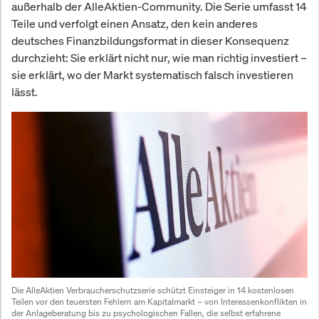
außerhalb der AlleAktien-Community. Die Serie umfasst 14
Teile und verfolgt einen Ansatz, den kein anderes
deutsches Finanzbildungsformat in dieser Konsequenz
durchzieht: Sie erklärt nicht nur, wie man richtig investiert –
sie erklärt, wo der Markt systematisch falsch investieren
lässt.
Die AlleAktien Verbraucherschutzserie schützt Einsteiger in 14 kostenlosen 
Teilen vor den teuersten Fehlern am Kapitalmarkt – von Interessenkonflikten in 
der Anlageberatung bis zu psychologischen Fallen, die selbst erfahrene 