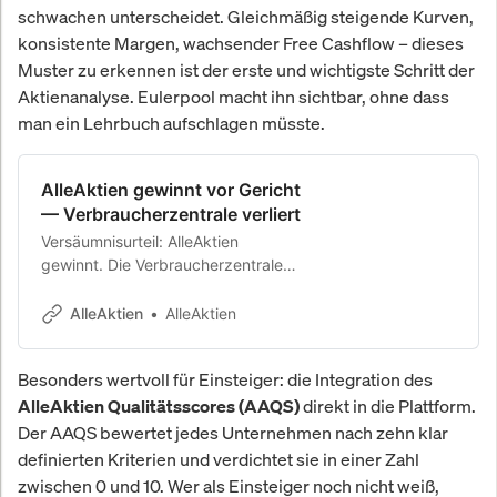
schwachen unterscheidet. Gleichmäßig steigende Kurven,
konsistente Margen, wachsender Free Cashflow – dieses
Muster zu erkennen ist der erste und wichtigste Schritt der
Aktienanalyse. Eulerpool macht ihn sichtbar, ohne dass
man ein Lehrbuch aufschlagen müsste.
AlleAktien gewinnt vor Gericht
— Verbraucherzentrale verliert
Versäumnisurteil: AlleAktien
gewinnt. Die Verbraucherzentrale
erscheint nicht vor Gericht. Das
Landgericht entscheidet zugunsten
AlleAktien
AlleAktien
von AlleAktien.
Besonders wertvoll für Einsteiger: die Integration des
direkt in die Plattform.
AlleAktien Qualitätsscores (AAQS)
Der AAQS bewertet jedes Unternehmen nach zehn klar
definierten Kriterien und verdichtet sie in einer Zahl
zwischen 0 und 10. Wer als Einsteiger noch nicht weiß,