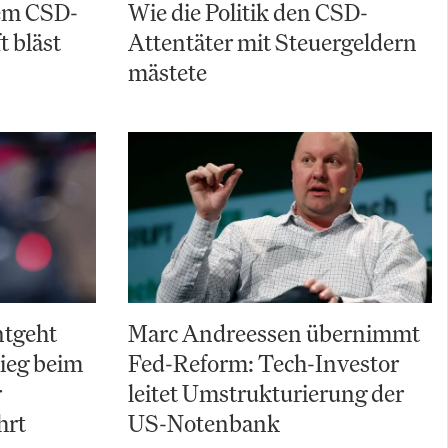
em CSD-
Wie die Politik den CSD-
t bläst
Attentäter mit Steuergeldern
mästete
ntgeht
Marc Andreessen übernimmt
ieg beim
Fed-Reform: Tech-Investor
r
leitet Umstrukturierung der
hrt
US-Notenbank