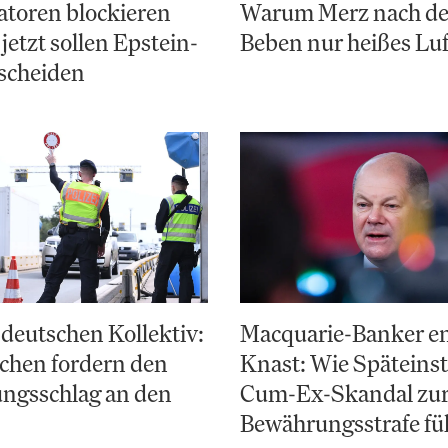
toren blockieren
Warum Merz nach d
jetzt sollen Epstein-
Beben nur heißes Luf
scheiden
deutschen Kollektiv:
Macquarie-Banker e
chen fordern den
Knast: Wie Späteinst
ungsschlag an den
Cum-Ex-Skandal zu
Bewährungsstrafe fü