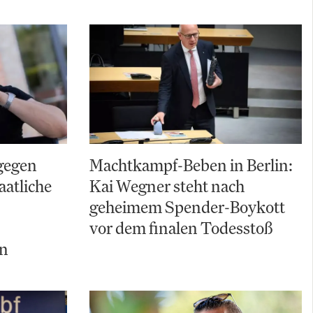
gegen
Machtkampf-Beben in Berlin:
aatliche
Kai Wegner steht nach
geheimem Spender-Boykott
vor dem finalen Todesstoß
ln