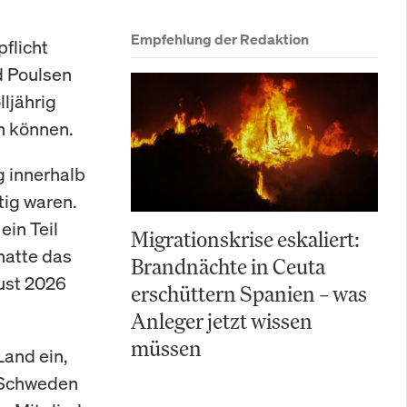
Empfehlung der Redaktion
flicht
d Poulsen
lljährig
n können.
g innerhalb
tig waren.
ein Teil
Migrationskrise eskaliert:
hatte das
Brandnächte in Ceuta
ust 2026
erschüttern Spanien – was
Anleger jetzt wissen
müssen
Land ein,
m Schweden