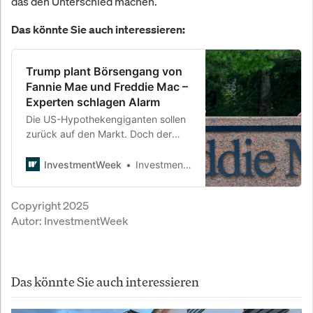
das den Unterschied machen.
Das könnte Sie auch interessieren:
Trump plant Börsengang von
Fannie Mae und Freddie Mac –
Experten schlagen Alarm
Die US-Hypothekengiganten sollen
zurück auf den Markt. Doch der
Schritt kommt zur Unzeit: Der
Wohnungsmarkt schwächelt, Zinsen
InvestmentWeek
InvestmentWeek
sind hoch – und PIMCO warnt vor
einer neuen Instabilität.
Copyright 2025
Autor:
InvestmentWeek
Das könnte Sie auch interessieren