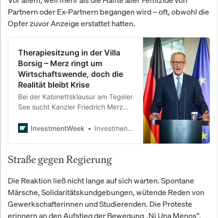
Partnern oder Ex-Partnern begangen wird – oft, obwohl die
Opfer zuvor Anzeige erstattet hatten.
Therapiesitzung in der Villa
Borsig – Merz ringt um
Wirtschaftswende, doch die
Realität bleibt Krise
Bei der Kabinettsklausur am Tegeler
See sucht Kanzler Friedrich Merz
nach Antworten auf die
wirtschaftliche Stagnation. Während
InvestmentWeek
InvestmentWeek
er Reformen beschwört und
Experten warnt, herrscht im Land
Straße gegen Regierung
vor allem eines: Angst statt
Aufbruch.
Die Reaktion ließ nicht lange auf sich warten. Spontane
Märsche, Solidaritätskundgebungen, wütende Reden von
Gewerkschafterinnen und Studierenden. Die Proteste
erinnern an den Aufstieg der Bewegung „Ni Una Menos“,