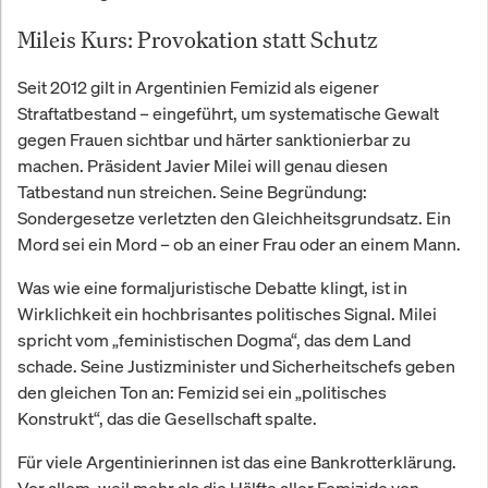
Mileis Kurs: Provokation statt Schutz
Seit 2012 gilt in Argentinien Femizid als eigener
Straftatbestand – eingeführt, um systematische Gewalt
gegen Frauen sichtbar und härter sanktionierbar zu
machen. Präsident Javier Milei will genau diesen
Tatbestand nun streichen. Seine Begründung:
Sondergesetze verletzten den Gleichheitsgrundsatz. Ein
Mord sei ein Mord – ob an einer Frau oder an einem Mann.
Was wie eine formaljuristische Debatte klingt, ist in
Wirklichkeit ein hochbrisantes politisches Signal. Milei
spricht vom „feministischen Dogma“, das dem Land
schade. Seine Justizminister und Sicherheitschefs geben
den gleichen Ton an: Femizid sei ein „politisches
Konstrukt“, das die Gesellschaft spalte.
Für viele Argentinierinnen ist das eine Bankrotterklärung.
Vor allem, weil mehr als die Hälfte aller Femizide von