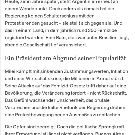
Heute, zehn Jahre später, steht Argentinien erneut an
einem Wendepunkt. Doch anders als damals hat die
Regierung keinen Schulterschluss mit den
Protestierenden gesucht – sie stellt sich gegen sie. Und
das in einem Land, in dem jährlich rund 250 Femizide
registriert werden. Eine Rate, die zwar unter Brasilien liegt,
aber die Gesellschaft tief verunsichert.
Ein Präsident am Abgrund seiner Popularität
Milei kämpft mit sinkenden Zustimmungswerten, Inflation
und einer Wirtschaftskrise, die Millionen in Armut stürzt.
Seine Attacke auf das Femizid-Gesetz trifft daher auf eine
Bevölkerung, die Veränderung fordert – nicht Rückschritt.
Das Gefühl wachsender Unsicherheit, das brutale
Verbrechen und die kalte Rhetorik der Regierung drohen,
eine Protestbewegung neuen Ausmaßes zu entfachen.
Die Opfer sind beerdigt. Doch die politische Sprengkraft
ihrer Ermordung ist längst nicht verflogen. Buenos Aires