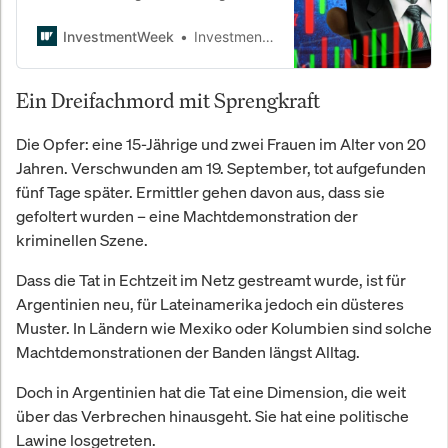
historischer Zyklus. Während US-
Aktien überteuert wirken, rücken
InvestmentWeek
InvestmentWeek
Schwellenländer wieder in den
Fokus. Doch höhere
Ein Dreifachmord mit Sprengkraft
Renditeaussichten kommen nicht
ohne geopolitische und politische
Risiken.
Die Opfer: eine 15-Jährige und zwei Frauen im Alter von 20
Jahren. Verschwunden am 19. September, tot aufgefunden
fünf Tage später. Ermittler gehen davon aus, dass sie
gefoltert wurden – eine Machtdemonstration der
kriminellen Szene.
Dass die Tat in Echtzeit im Netz gestreamt wurde, ist für
Argentinien neu, für Lateinamerika jedoch ein düsteres
Muster. In Ländern wie Mexiko oder Kolumbien sind solche
Machtdemonstrationen der Banden längst Alltag.
Doch in Argentinien hat die Tat eine Dimension, die weit
über das Verbrechen hinausgeht. Sie hat eine politische
Lawine losgetreten.