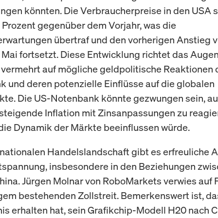
ringen könnten. Die Verbraucherpreise in den USA 
7 Prozent gegenüber dem Vorjahr, was die
rwartungen übertraf und den vorherigen Anstieg v
 Mai fortsetzt. Diese Entwicklung richtet das Aug
 vermehrt auf mögliche geldpolitische Reaktionen 
k und deren potenzielle Einflüsse auf die globalen
te. Die US-Notenbank könnte gezwungen sein, auf
steigende Inflation mit Zinsanpassungen zu reagie
ie Dynamik der Märkte beeinflussen würde.
ernationalen Handelslandschaft gibt es erfreuliche 
ntspannung, insbesondere in den Beziehungen zwi
ina. Jürgen Molnar von RoboMarkets verwies auf F
ngem bestehenden Zollstreit. Bemerkenswert ist, da
nis erhalten hat, sein Grafikchip-Modell H20 nach C