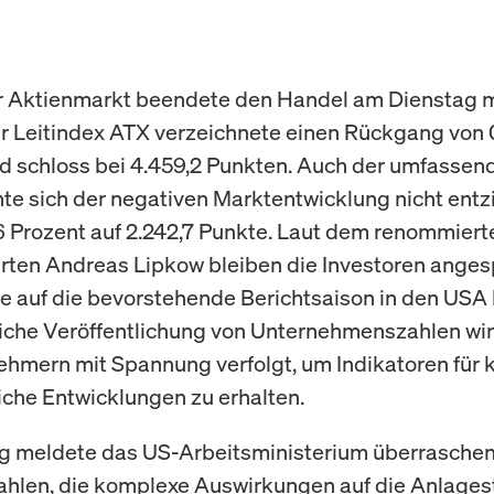
r Aktienmarkt beendete den Handel am Dienstag m
er Leitindex ATX verzeichnete einen Rückgang von 
d schloss bei 4.459,2 Punkten. Auch der umfassen
te sich der negativen Marktentwicklung nicht ent
36 Prozent auf 2.242,7 Punkte. Laut dem renommiert
ten Andreas Lipkow bleiben die Investoren anges
e auf die bevorstehende Berichtsaison in den USA 
liche Veröffentlichung von Unternehmenszahlen wi
ehmern mit Spannung verfolgt, um Indikatoren für 
liche Entwicklungen zu erhalten.
ig meldete das US-Arbeitsministerium überraschen
zahlen, die komplexe Auswirkungen auf die Anlages