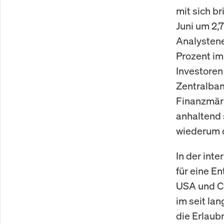
mit sich b
Juni um 2,
Analystene
Prozent im
Investoren
Zentralban
Finanzmärk
anhaltend 
wiederum d
In der int
für eine E
USA und Ch
im seit la
die Erlaub