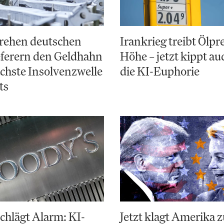
rehen deutschen
Irankrieg treibt Ölpre
eferern den Geldhahn
Höhe – jetzt kippt a
ächste Insolvenzwelle
die KI-Euphorie
ts
chlägt Alarm: KI-
Jetzt klagt Amerika 