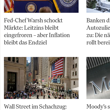
Fed-Chef Warsh schockt
Banken d
Märkte: Leitzins bleibt
Autozuli
eingefroren – aber Inflation
zu: Die n
bleibt das Endziel
rollt berei
Wall Street im Schachzug:
Moody's s