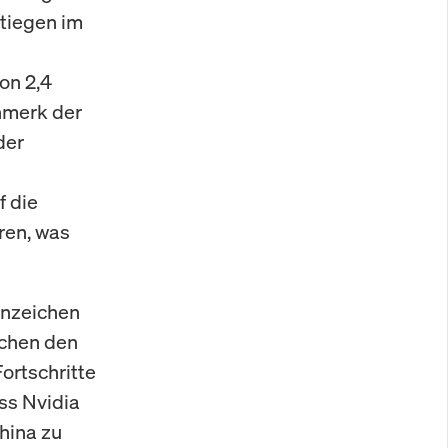
stiegen im
on 2,4
enmerk der
der
 die
ren, was
Anzeichen
schen den
ortschritte
ss Nvidia
hina zu