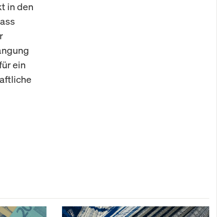
t in den
dass
r
hängung
ür ein
ftliche