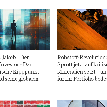
. Jakob – Der
Rohstoff-Revolutio
Investor - Der
Sprott jetzt auf kriti
ische Kipppunkt
Mineralien setzt – u
d seine globalen
für Ihr Portfolio bede