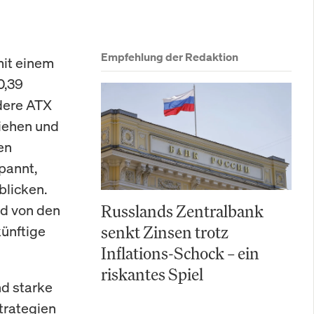
Empfehlung der Redaktion
it einem
0,39
dere ATX
ziehen und
en
pannt,
blicken.
rd von den
Russlands Zentralbank
künftige
senkt Zinsen trotz
Inflations-Schock – ein
riskantes Spiel
d starke
trategien