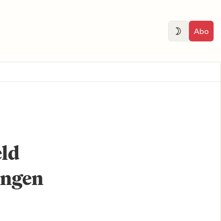
Abo
eld
ungen