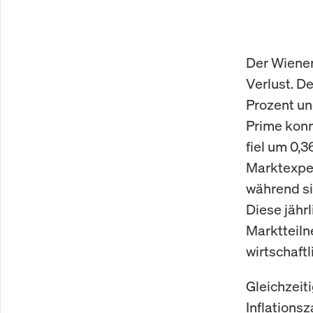
Der Wiene
Verlust. D
Prozent un
Prime konn
fiel um 0,
Marktexper
während si
Diese jähr
Marktteiln
wirtschaft
Gleichzeit
Inflations