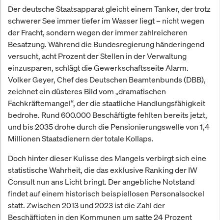
Der deutsche Staatsapparat gleicht einem Tanker, der trotz
schwerer See immer tiefer im Wasser liegt – nicht wegen
der Fracht, sondern wegen der immer zahlreicheren
Besatzung. Während die Bundesregierung händeringend
versucht, acht Prozent der Stellen in der Verwaltung
einzusparen, schlägt die Gewerkschaftsseite Alarm.
Volker Geyer, Chef des Deutschen Beamtenbunds (DBB),
zeichnet ein düsteres Bild vom „dramatischen
Fachkräftemangel“, der die staatliche Handlungsfähigkeit
bedrohe. Rund 600.000 Beschäftigte fehlten bereits jetzt,
und bis 2035 drohe durch die Pensionierungswelle von 1,4
Millionen Staatsdienern der totale Kollaps.
Doch hinter dieser Kulisse des Mangels verbirgt sich eine
statistische Wahrheit, die das exklusive Ranking der IW
Consult nun ans Licht bringt. Der angebliche Notstand
findet auf einem historisch beispiellosen Personalsockel
statt. Zwischen 2013 und 2023 ist die Zahl der
Beschäftigten in den Kommunen um satte 24 Prozent