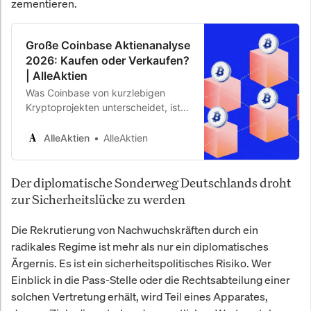
zementieren.
Große Coinbase Aktienanalyse
2026: Kaufen oder Verkaufen?
| AlleAktien
Was Coinbase von kurzlebigen
Kryptoprojekten unterscheidet, ist
die strukturelle Positionierung
genau an der Schnittstelle zwischen
AlleAktien
AlleAktien
traditionellem Kapital und digitaler
Vermögenswelt, einem Übergang,
Der diplomatische Sonderweg Deutschlands droht
der durch regulatorische
Rückendeckung in den USA gerade
zur Sicherheitslücke zu werden
erheblich an Fahrt gewinnt. Für dich
als Investor ist die entscheidende
Die Rekrutierung von Nachwuchskräften durch ein
Frage deshalb nicht, ob Krypto eine
radikales Regime ist mehr als nur ein diplomatisches
Zukunft hat, sondern ob Coinbase
Ärgernis. Es ist ein sicherheitspolitisches Risiko. Wer
der dauerhaft dominierende
Einblick in die Pass-Stelle oder die Rechtsabteilung einer
Zugangspunkt zu dieser Zukunft
solchen Vertretung erhält, wird Teil eines Apparates,
sein wird.