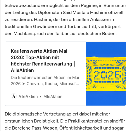
Schwebezustand ermöglicht es dem Regime, in Bonn unter
der Leitung des Diplomaten Said Mustafa Hashimi offiziell
zu residieren. Hashimi, der bei offiziellen Anlässen in
traditionellen Gewändern und Turban auftritt, verkörpert
den Machtanspruch der Taliban auf deutschem Boden.
Kaufenswerte Aktien Mai
2026: Top-Aktien mit
höchster Renditeerwartung |
AlleAktien
Die kaufenswertesten Aktien im Mai
2026 ➤ Chevron, Itochu, Microsoft,
Novo Nordisk, Berkshire Hathaway,
Ferrari & Hermès. Renditeerwartung
AlleAktien
AlleAktien
bis 25 % p.a.
Die diplomatische Vertretung agiert dabei mit einer
erstaunlichen Dreistigkeit. Die Praktikantenstellen sind für
die Bereiche Pass-Wesen, Öffentlichkeitsarbeit und sogar