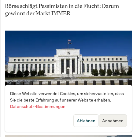
Börse schlägt Pessimisten in die Flucht: Darum
gewinnt der Markt IMMER
Diese Website verwendet Cookies, um sicherzustellen, dass
Sie die beste Erfahrung auf unserer Website erhalten.
Datenschutz-Bestimmungen
Zentralbank-Chaos: Fed-Ratsmitglieder uneins
über Zinswende – Das bedeutet es für Ihr Depot
Ablehnen
Annehmen