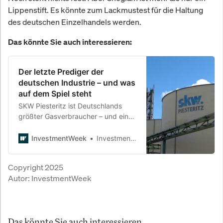
Lippenstift. Es könnte zum Lackmustest für die Haltung
des deutschen Einzelhandels werden.
Das könnte Sie auch interessieren:
Der letzte Prediger der
deutschen Industrie – und was
auf dem Spiel steht
SKW Piesteritz ist Deutschlands
größter Gasverbraucher – und ein
Symbol für das Dilemma zwischen
Industriepolitik, Energiepreisen und
InvestmentWeek
InvestmentWeek
politischem Gestaltungswillen.
Geschäftsführer Carsten Franzke
Copyright 2025
kämpft gegen die Insolvenz. Und
Autor:
InvestmentWeek
gegen das Vergessen.
Das könnte Sie auch interessieren