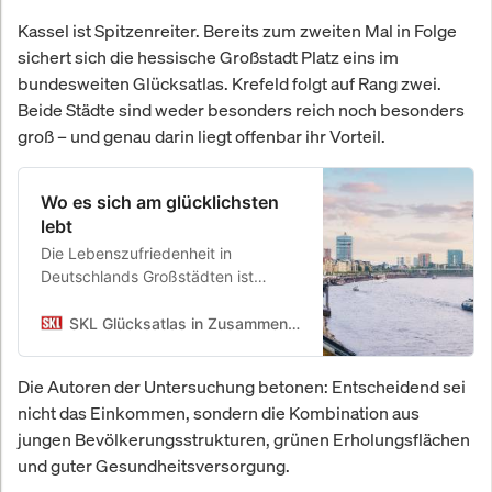
Kassel ist Spitzenreiter. Bereits zum zweiten Mal in Folge
sichert sich die hessische Großstadt Platz eins im
bundesweiten Glücksatlas. Krefeld folgt auf Rang zwei.
Beide Städte sind weder besonders reich noch besonders
groß – und genau darin liegt offenbar ihr Vorteil.
Wo es sich am glücklichsten
lebt
Die Lebenszufriedenheit in
Deutschlands Großstädten ist
spürbar gestiegen. Nahezu alle 40
Städte im Ranking verzeichnen
SKL Glücksatlas in Zusammenarbeit mit der Universität Freiburg
Zuwächse, nur wenige verlieren.
Besonders gut schneiden kleinere
Die Autoren der Untersuchung betonen: Entscheidend sei
Städte ab, die familiär, beschaulich,
nicht das Einkommen, sondern die Kombination aus
sicher und grün geblieben sind.
jungen Bevölkerungsstrukturen, grünen Erholungsflächen
Großstädte mit über 400.000
Einwohnern liegen dagegen
und guter Gesundheitsversorgung.
tendenziell zurück – trotz höherem