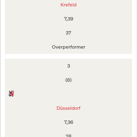
Krefeld
7,39
37
Overperformer
3
(8)
Düsseldorf
7,36
28