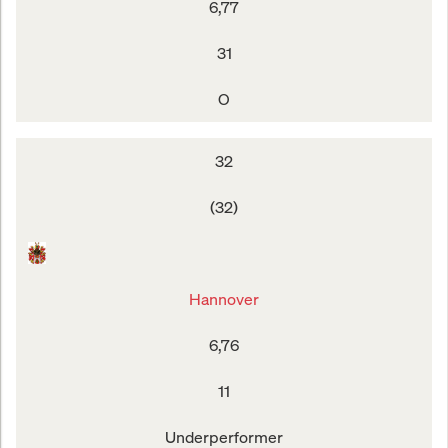
6,77
31
O
32
(32)
Hannover
6,76
11
Underperformer