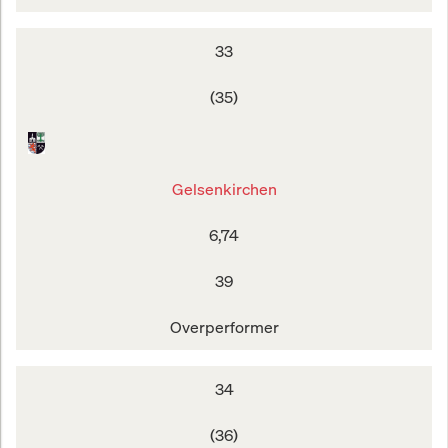
33
(35)
Gelsenkirchen
6,74
39
Overperformer
34
(36)