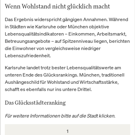
Wohlstand. In reicheren Städten
Wenn Wohlstand nicht glücklich macht
sind die Menschen kaum
zufriedener als in ärmeren.
Das Ergebnis widerspricht gängigen Annahmen. Während
Entscheidend für hohes
in Städten wie Karlsruhe oder München objektive
Lebensglück ist eine ausgeglichene
Lebensqualitätsindikatoren – Einkommen, Arbeitsmarkt,
Zufriedenheits&shy;verteilung. Wo
Betreuungsangebote – auf Spitzenniveau liegen, berichten
das Gefälle zwischen Hoch- und
die Einwohner von vergleichsweise niedriger
Unzufriedenen groß ist, leidet das
Lebenszufriedenheit.
Glücksniveau der ganzen Stadt.
Kassel führt das Ranking erneut an,
Karlsruhe landet trotz bester Lebensqualitätswerte am
während Rostock abgeschlagen
das Schlusslicht bildet.
unteren Ende des Glücksrankings. München, traditionell
Aushängeschild für Wohlstand und Wirtschaftsstärke,
schafft es ebenfalls nur ins untere Drittel.
Das Glücksstädteranking
Für weitere Informationen bitte auf die Stadt klicken.
1