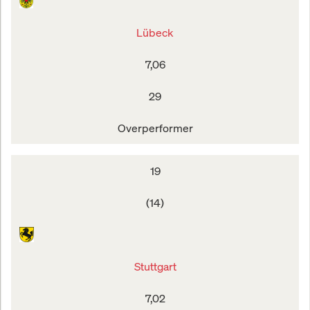
Lübeck
7,06
29
Overperformer
19
(14)
Stuttgart
7,02