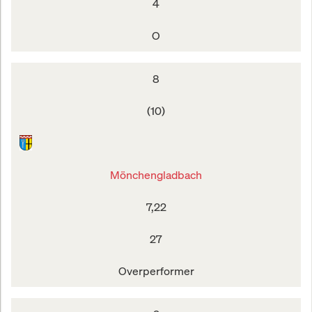
4
O
8
(10)
Mönchengladbach
7,22
27
Overperformer