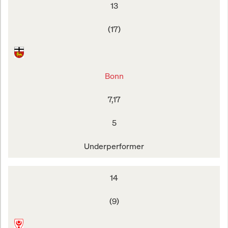
13
(17)
Bonn
7,17
5
Underperformer
14
(9)