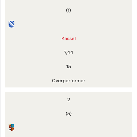
(1)
Kassel
7,44
15
Overperformer
2
(5)