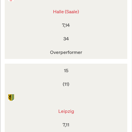
Halle (Saale)
7,14
34
Overperformer
15
(11)
Leipzig
7,11