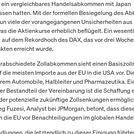
h ein vergleichbares Handelsabkommen mit Japan
ssen hatten. Mit der formellen Besiegelung des 
nun viele der vorangegangenen Unsicherheiten au
as die Aktienkurse erheblich beflügelt. Ein wesentl
t auf dem Rekordhoch des DAX, das vor drei Woche
kten erreicht wurde.
rabschiedete Zollabkommen sieht einen Basiszolls
 die meisten Importe aus der EU in die USA vor. Die
rem Automobile, Halbleiter und Pharmazeutika. Ein
er Bestandteil der Vereinbarung ist die Schaffung 
er potenzielle zukünftige Zollsenkungen ermögli
eg Fuzesi, Analyst bei JPMorgan, betont, dass dies
die EU vor Benachteiligungen im globalen Handel
dlungen, die letztendlich zu dieser Einigung führt