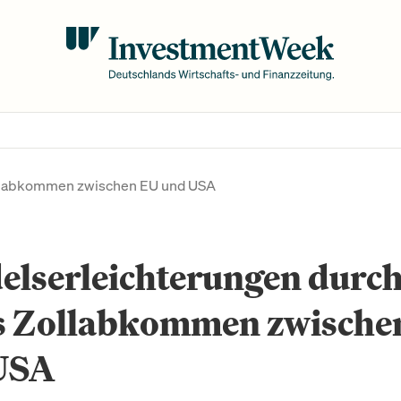
ollabkommen zwischen EU und USA
elserleichterungen durc
s Zollabkommen zwische
USA