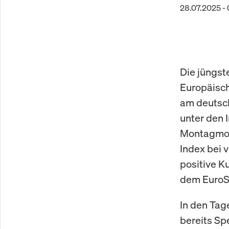
28.07.2025 -
Die jüngst
Europäisch
am deutsch
unter den 
Montagmor
Index bei 
positive K
dem EuroSt
In den Tag
bereits Sp