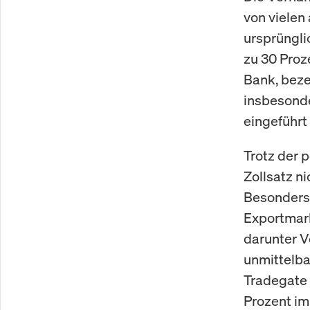
von vielen
ursprüngli
zu 30 Proz
Bank, beze
insbesonde
eingeführt
Trotz der 
Zollsatz n
Besonders 
Exportmark
darunter 
unmittelba
Tradegate 
Prozent im