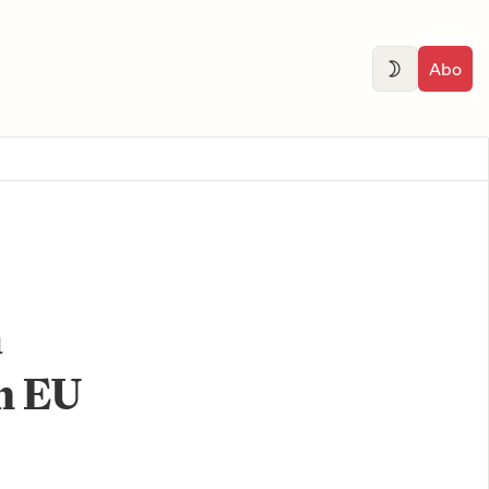
Abo
h
n EU