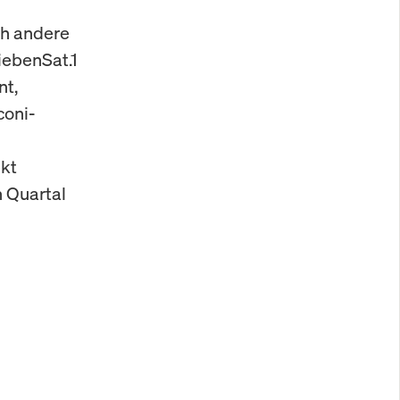
h andere
iebenSat.1
nt,
coni-
ekt
n Quartal