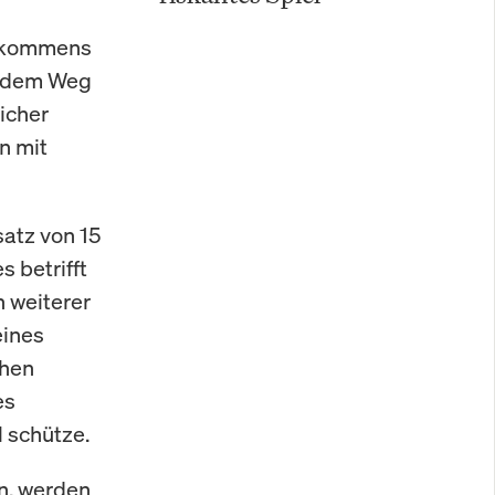
Abkommens
s dem Weg
icher
n mit
atz von 15
s betrifft
 weiterer
eines
chen
es
 schütze.
en, werden