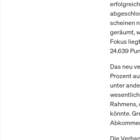
erfolgreic
abgeschlo
scheinen 
geräumt, w
Fokus lieg
24.639 Pun
Das neu ve
Prozent auf
unter ande
wesentlich
Rahmens, d
könnte. Gr
Abkommen 
Die Verhan