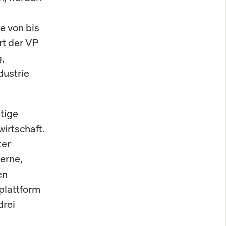
e von bis
rt der VP
,
dustrie
tige
irtschaft.
ter
erne,
en
plattform
drei