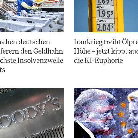
rehen deutschen
Irankrieg treibt Ölpre
eferern den Geldhahn
Höhe – jetzt kippt a
ächste Insolvenzwelle
die KI-Euphorie
ts