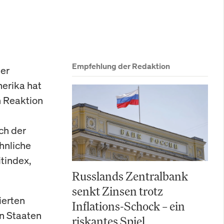
Empfehlung der Redaktion
der
erika hat
n Reaktion
ch der
hnliche
tindex,
Russlands Zentralbank
senkt Zinsen trotz
ierten
Inflations-Schock – ein
n Staaten
riskantes Spiel