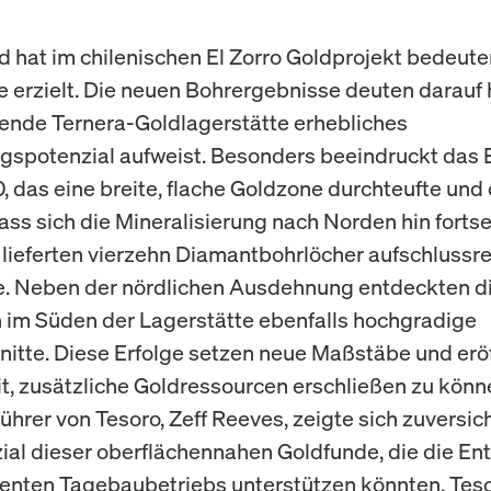
d hat im chilenischen El Zorro Goldprojekt bedeut
te erzielt. Die neuen Bohrergebnisse deuten darauf 
ende Ternera-Goldlagerstätte erhebliches
gspotenzial aufweist. Besonders beeindruckt das 
das eine breite, flache Goldzone durchteufte und 
ass sich die Mineralisierung nach Norden hin fortse
lieferten vierzehn Diamantbohrlöcher aufschlussr
e. Neben der nördlichen Ausdehnung entdeckten d
im Süden der Lagerstätte ebenfalls hochgradige
itte. Diese Erfolge setzen neue Maßstäbe und erö
t, zusätzliche Goldressourcen erschließen zu könn
ührer von Tesoro, Zeff Reeves, zeigte sich zuversich
ial dieser oberflächennahen Goldfunde, die die En
zienten Tagebaubetriebs unterstützen könnten. Teso