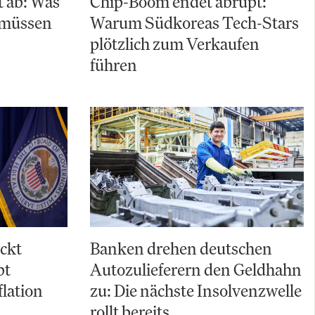
t ab: Was
Chip-Boom endet abrupt:
n müssen
Warum Südkoreas Tech-Stars
plötzlich zum Verkaufen
führen
ckt
Banken drehen deutschen
bt
Autozulieferern den Geldhahn
flation
zu: Die nächste Insolvenzwelle
rollt bereits