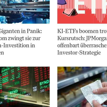
Giganten in Panik:
KI-ETFs boomen tro
m zwingt sie zur
Kursrutsch: JPMorg
n-Investition in
offenbart überrasch
en
Investor-Strategie