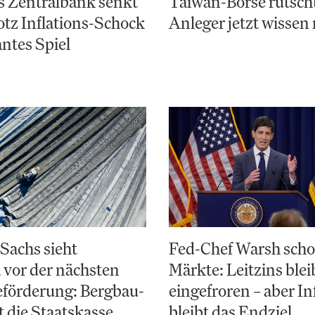
s Zentralbank senkt
Taiwan-Börse rutsch
otz Inflations-Schock
Anleger jetzt wisse
antes Spiel
Sachs sieht
Fed-Chef Warsh scho
 vor der nächsten
Märkte: Leitzins blei
eförderung: Bergbau-
eingefroren – aber In
t die Staatskasse
bleibt das Endziel