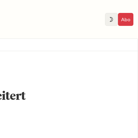
Abo
itert