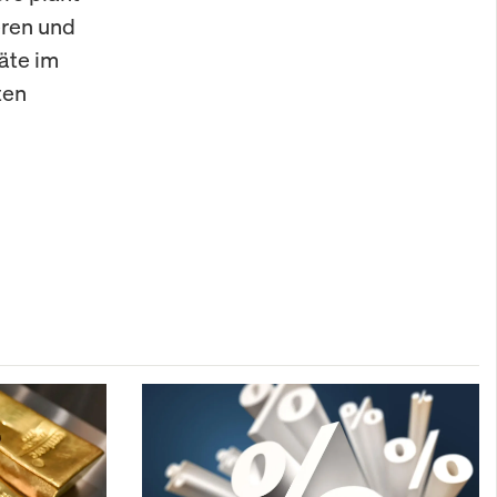
eren und
äte im
ten