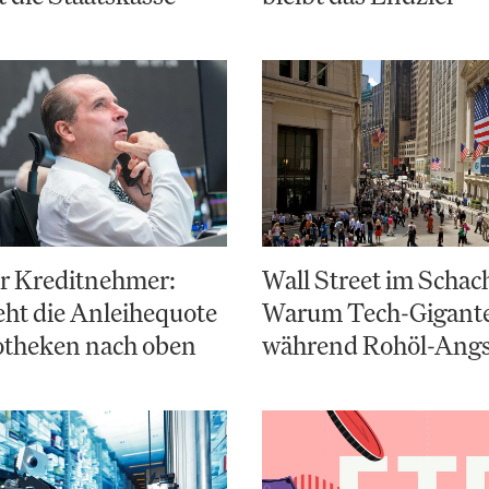
ür Kreditnehmer:
Wall Street im Schac
ht die Anleihequote
Warum Tech-Giganten
otheken nach oben
während Rohöl-Angs