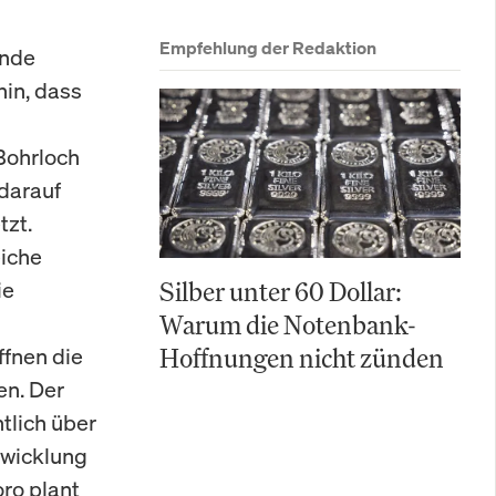
Empfehlung der Redaktion
ende
hin, dass
Bohrloch
darauf
tzt.
eiche
ie
Silber unter 60 Dollar:
Warum die Notenbank-
ffnen die
Hoffnungen nicht zünden
en. Der
tlich über
twicklung
ro plant