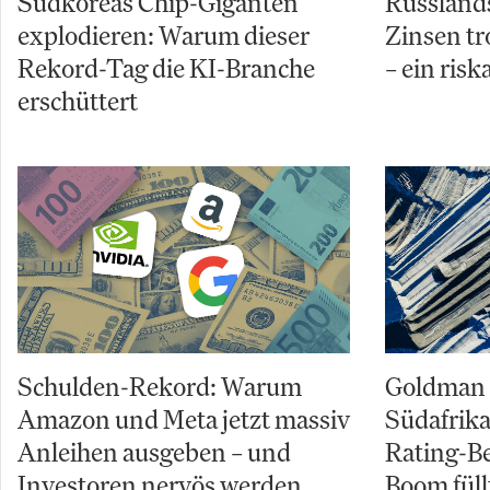
Südkoreas Chip-Giganten
Russland
explodieren: Warum dieser
Zinsen tr
Rekord-Tag die KI-Branche
– ein risk
erschüttert
Schulden-Rekord: Warum
Goldman 
Amazon und Meta jetzt massiv
Südafrika
Anleihen ausgeben – und
Rating-B
Investoren nervös werden
Boom füll