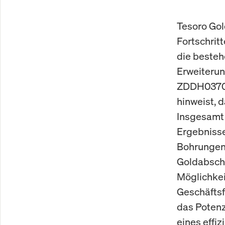
Tesoro Gol
Fortschrit
die besteh
Erweiterun
ZDDH0370, 
hinweist, d
Insgesamt 
Ergebniss
Bohrungen 
Goldabschn
Möglichkei
Geschäftsf
das Potenz
eines effi