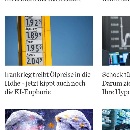
Irankrieg treibt Ölpreise in die
Schock f
Höhe – jetzt kippt auch noch
Darum zie
die KI-Euphorie
Ihre Hyp