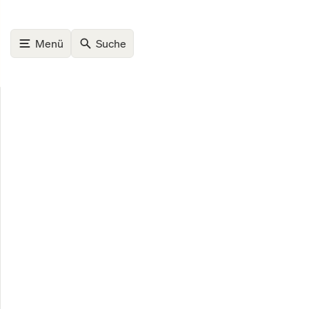
Menü
Suche
09. August, 2026
Home
Märkte
Gold bald unter 4.000 Dollar: Lohnt sich j
Märkte
Gold 
Lohnt
Silbe