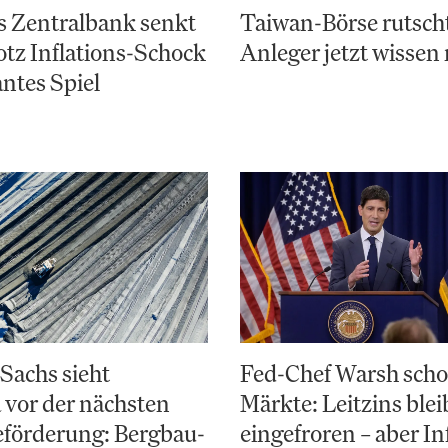
s Zentralbank senkt
Taiwan-Börse rutsch
otz Inflations-Schock
Anleger jetzt wisse
antes Spiel
Sachs sieht
Fed-Chef Warsh scho
 vor der nächsten
Märkte: Leitzins blei
eförderung: Bergbau-
eingefroren – aber In