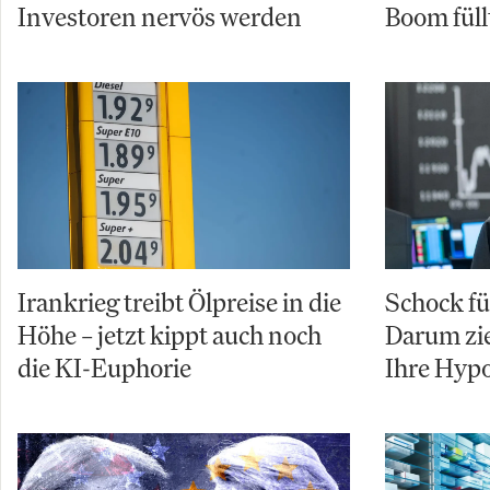
Investoren nervös werden
Boom füll
Irankrieg treibt Ölpreise in die
Schock f
Höhe – jetzt kippt auch noch
Darum zie
die KI-Euphorie
Ihre Hyp