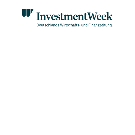
etzt der Einstieg bei Silber, Platin und Minenaktien?
bald unter 4.000 Dollar:
 sich jetzt der Einstieg be
r, Platin und Minenaktie