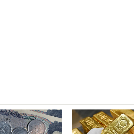
26
tmentWeek