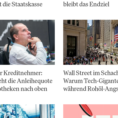
t die Staatskasse
bleibt das Endziel
ür Kreditnehmer:
Wall Street im Schac
ht die Anleihequote
Warum Tech-Giganten
otheken nach oben
während Rohöl-Angs