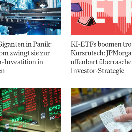
Giganten in Panik:
KI-ETFs boomen tro
m zwingt sie zur
Kursrutsch: JPMorg
n-Investition in
offenbart überrasch
en
Investor-Strategie