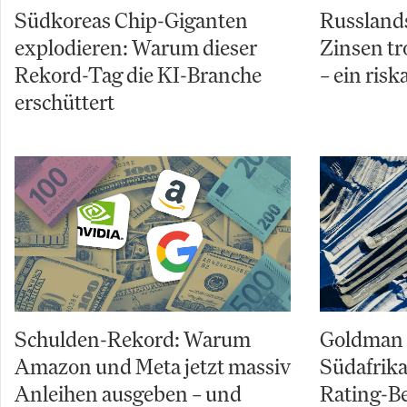
Südkoreas Chip-Giganten
Russland
explodieren: Warum dieser
Zinsen tr
Rekord-Tag die KI-Branche
– ein risk
erschüttert
Schulden-Rekord: Warum
Goldman 
Amazon und Meta jetzt massiv
Südafrika
Anleihen ausgeben – und
Rating-B