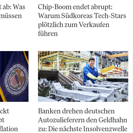
t ab: Was
Chip-Boom endet abrupt:
n müssen
Warum Südkoreas Tech-Stars
plötzlich zum Verkaufen
führen
ckt
Banken drehen deutschen
bt
Autozulieferern den Geldhahn
flation
zu: Die nächste Insolvenzwelle