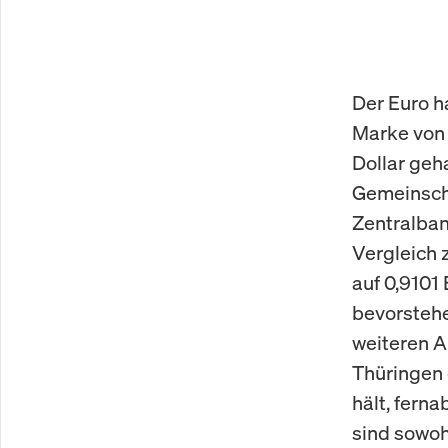
Der Euro ha
Marke von 
Dollar geh
Gemeinscha
Zentralban
Vergleich 
auf 0,9101 
bevorstehe
weiteren A
Thüringen 
hält, fern
sind sowoh