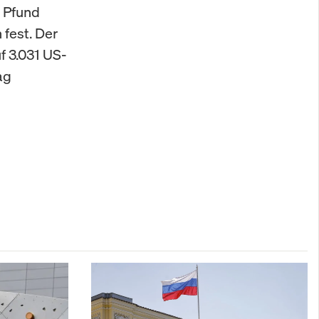
 Pfund
 fest. Der
f 3.031 US-
ag