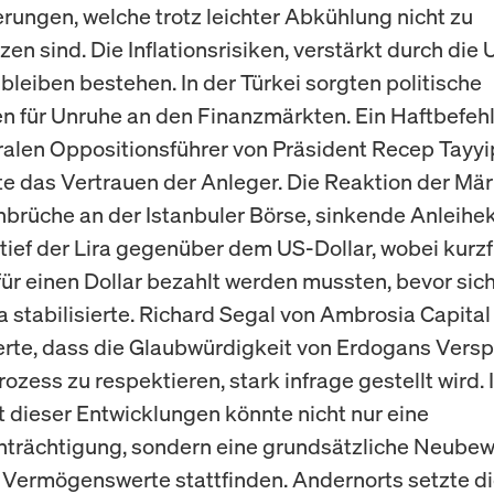
rungen, welche trotz leichter Abkühlung nicht zu
en sind. Die Inflationsrisiken, verstärkt durch die 
, bleiben bestehen. In der Türkei sorgten politische
n für Unruhe an den Finanzmärkten. Ein Haftbefeh
ralen Oppositionsführer von Präsident Recep Tayy
te das Vertrauen der Anleger. Die Reaktion der Mär
nbrüche an der Istanbuler Börse, sinkende Anleihe
tief der Lira gegenüber dem US-Dollar, wobei kurzf
 für einen Dollar bezahlt werden mussten, bevor sic
ra stabilisierte. Richard Segal von Ambrosia Capital
te, dass die Glaubwürdigkeit von Erdogans Versp
zess zu respektieren, stark infrage gestellt wird. 
 dieser Entwicklungen könnte nicht nur eine
trächtigung, sondern eine grundsätzliche Neubew
 Vermögenswerte stattfinden. Andernorts setzte d