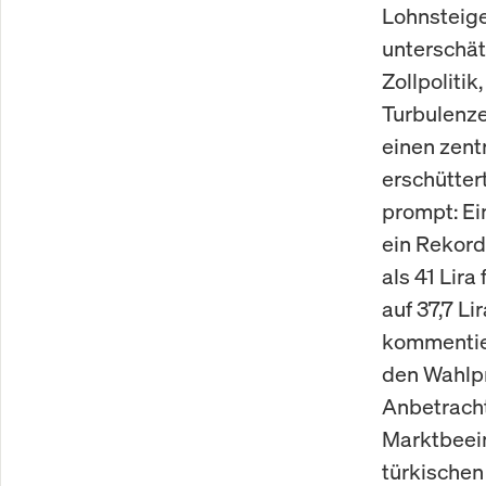
Lohnsteige
unterschätz
Zollpolitik
Turbulenze
einen zent
erschütter
prompt: Ei
ein Rekord
als 41 Lira
auf 37,7 Li
kommentier
den Wahlpro
Anbetracht
Marktbeein
türkischen