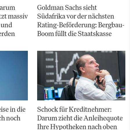
Warum
Goldman Sachs sieht
zt massiv
Südafrika vor der nächsten
 und
Rating-Beförderung: Bergbau-
erden
Boom füllt die Staatskasse
ise in die
Schock für Kreditnehmer:
uch noch
Darum zieht die Anleihequote
Ihre Hypotheken nach oben