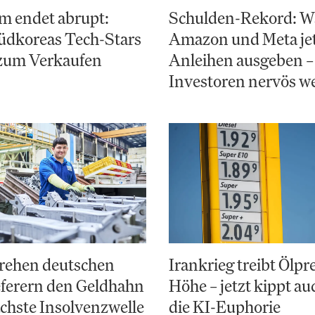
m endet abrupt:
Schulden-Rekord: 
dkoreas Tech-Stars
Amazon und Meta jet
 zum Verkaufen
Anleihen ausgeben –
Investoren nervös w
rehen deutschen
Irankrieg treibt Ölpre
eferern den Geldhahn
Höhe – jetzt kippt a
ächste Insolvenzwelle
die KI-Euphorie