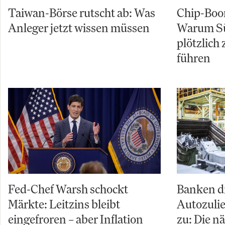
Taiwan-Börse rutscht ab: Was
Chip-Boo
Anleger jetzt wissen müssen
Warum Sü
plötzlich
führen
Fed-Chef Warsh schockt
Banken d
Märkte: Leitzins bleibt
Autozuli
eingefroren – aber Inflation
zu: Die n