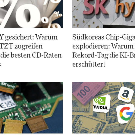
Y gesichert: Warum
Südkoreas Chip-Gig
ETZT zugreifen
explodieren: Warum 
 die besten CD-Raten
Rekord-Tag die KI-B
s
erschüttert