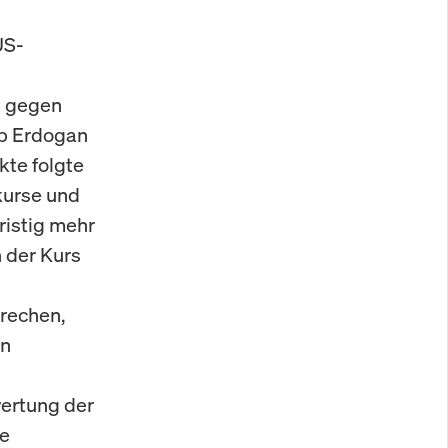
US-
l gegen
ip Erdogan
kte folgte
kurse und
ristig mehr
h der Kurs
rechen,
In
ertung der
ie