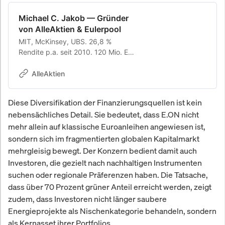
Michael C. Jakob — Gründer
von AlleAktien & Eulerpool
MIT, McKinsey, UBS. 26,8 %
Rendite p.a. seit 2010. 120 Mio. EUR
Depot. Gründer von AlleAktien (2
Mio.+ Anleger) und Eulerpool
AlleAktien
Research Systems.
Diese Diversifikation der Finanzierungsquellen ist kein
nebensächliches Detail. Sie bedeutet, dass E.ON nicht
mehr allein auf klassische Euroanleihen angewiesen ist,
sondern sich im fragmentierten globalen Kapitalmarkt
mehrgleisig bewegt. Der Konzern bedient damit auch
Investoren, die gezielt nach nachhaltigen Instrumenten
suchen oder regionale Präferenzen haben. Die Tatsache,
dass über 70 Prozent grüner Anteil erreicht werden, zeigt
zudem, dass Investoren nicht länger saubere
Energieprojekte als Nischenkategorie behandeln, sondern
als Kernasset ihrer Portfolios.