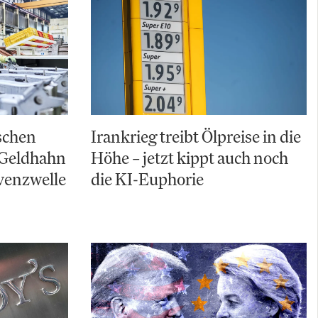
schen
Irankrieg treibt Ölpreise in die
 Geldhahn
Höhe – jetzt kippt auch noch
lvenzwelle
die KI-Euphorie