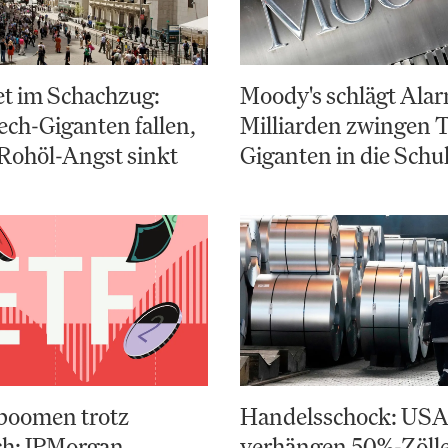
et im Schachzug:
Moody's schlägt Alar
ch-Giganten fallen,
Milliarden zwingen 
Rohöl-Angst sinkt
Giganten in die Schu
boomen trotz
Handelsschock: US
ch: JPMorgan
verhängen 50%-Zölle