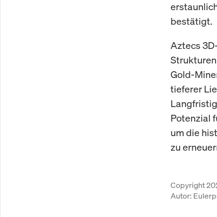
erstaunlic
bestätigt.
Aztecs 3D-
Strukturen
Gold-Miner
tieferer L
Langfristi
Potenzial 
um die his
zu erneuer
Copyright 20
Autor:
Eulerp