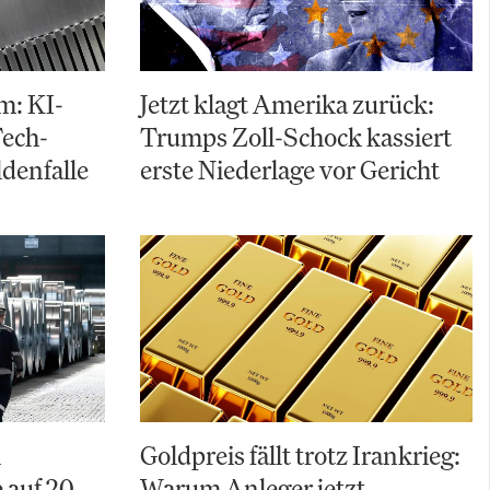
m: KI-
Jetzt klagt Amerika zurück:
Tech-
Trumps Zoll-Schock kassiert
ldenfalle
erste Niederlage vor Gericht
A
Goldpreis fällt trotz Irankrieg:
 auf 20
Warum Anleger jetzt