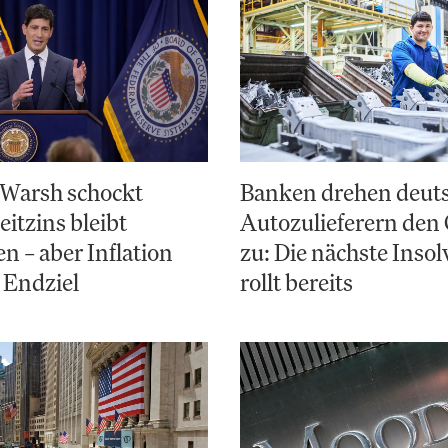
 Warsh schockt
Banken drehen deut
eitzins bleibt
Autozulieferern den
en – aber Inflation
zu: Die nächste Inso
s Endziel
rollt bereits