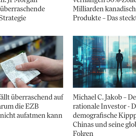
 überraschende
Milliarden kanadisch
Strategie
Produkte – Das steck
fällt überraschend auf
Michael C. Jakob – De
arum die EZB
rationale Investor - 
 nicht aufatmen kann
demografische Kipp
Chinas und seine glo
Folgen