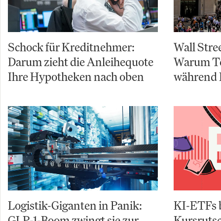
Schock für Kreditnehmer:
Wall Stre
Darum zieht die Anleihequote
Warum Te
Ihre Hypotheken nach oben
während 
Logistik-Giganten in Panik:
KI-ETFs 
GLP-1-Boom zwingt sie zur
Kursruts