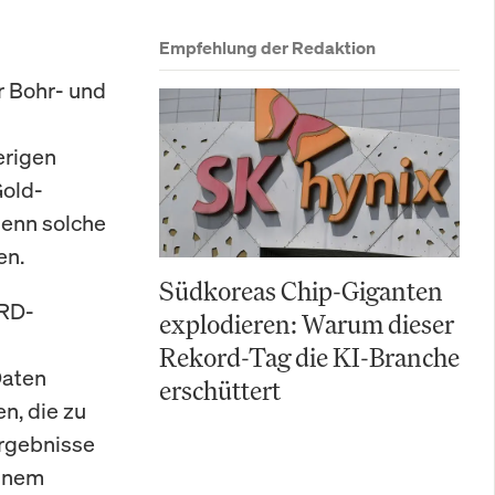
Empfehlung der Redaktion
r Bohr- und
erigen
Gold-
 denn solche
en.
Südkoreas Chip-Giganten
CRD-
explodieren: Warum dieser
Rekord-Tag die KI-Branche
Daten
erschüttert
n, die zu
ergebnisse
einem