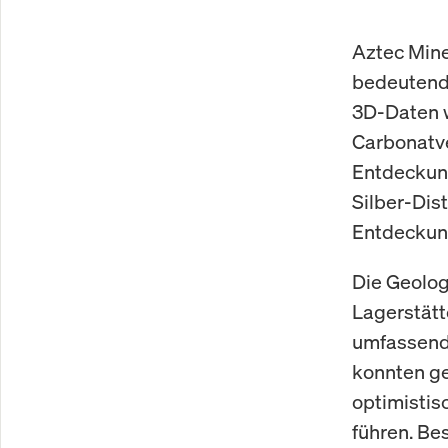
Aztec Mine
bedeutende
3D-Daten w
Carbonatve
Entdeckung
Silber-Dist
Entdeckung
Die Geolog
Lagerstätt
umfassend
konnten ge
optimistis
führen. Be