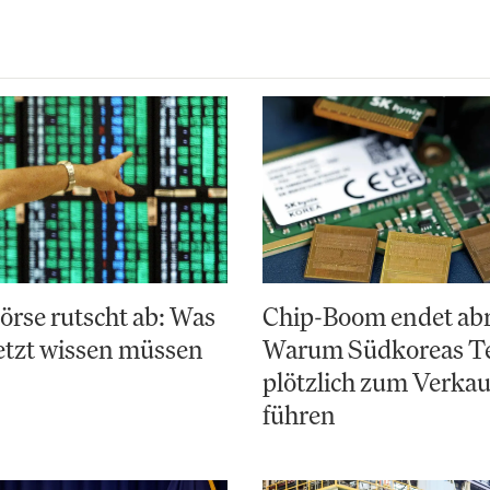
rse rutscht ab: Was
Chip-Boom endet abr
etzt wissen müssen
Warum Südkoreas Te
plötzlich zum Verka
führen