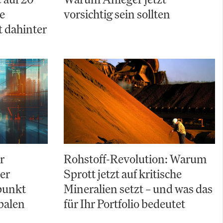
e
vorsichtig sein sollten
t dahinter
r
Rohstoff-Revolution: Warum
Der
Sprott jetzt auf kritische
punkt
Mineralien setzt – und was das
balen
für Ihr Portfolio bedeutet