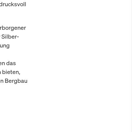
drucksvoll
erborgener
 Silber-
tung
en das
 bieten,
en Bergbau