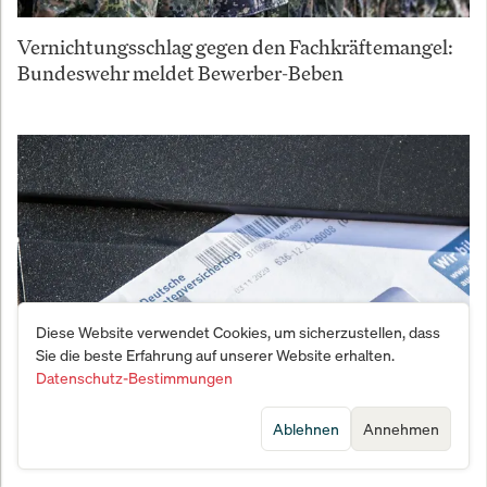
Vernichtungsschlag gegen den Fachkräftemangel:
Bundeswehr meldet Bewerber-Beben
Diese Website verwendet Cookies, um sicherzustellen, dass
Sie die beste Erfahrung auf unserer Website erhalten.
Datenschutz-Bestimmungen
Wie der Geheim-Plan von Merz und Bas die
Ablehnen
Annehmen
deutschen Rentner an den Abgrund treibt