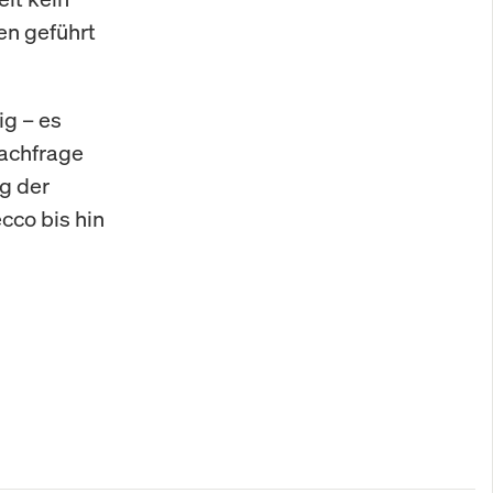
en geführt
g – es
Nachfrage
ag der
cco bis hin