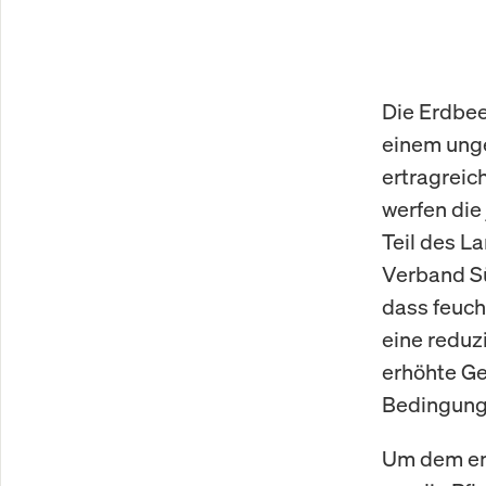
Die Erdbee
einem unge
ertragreic
werfen die
Teil des L
Verband Sü
dass feuch
eine reduzi
erhöhte Gef
Bedingung
Um dem ent