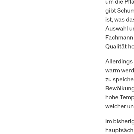
um die Pfl
gibt Schum
ist, was da
Auswahl un
Fachmann a
Qualität h
Allerdings
warm werde
zu speiche
Bewölkung,
hohe Tempe
weicher un
Im bisheri
hauptsächl