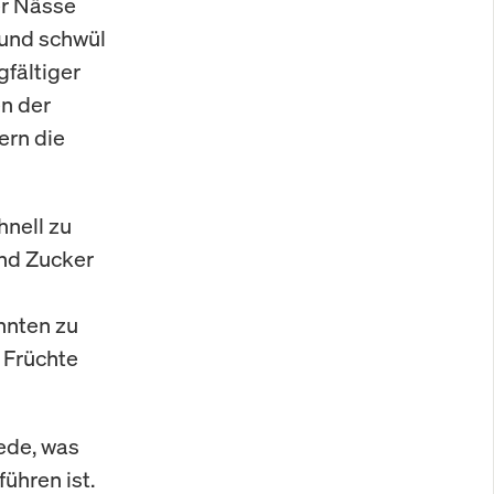
er Nässe
 und schwül
gfältiger
en der
ern die
hnell zu
nd Zucker
nnten zu
 Früchte
iede, was
ühren ist.