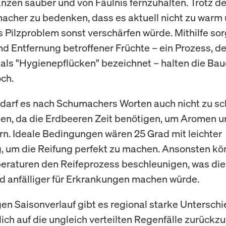
anzen sauber und von Fäulnis fernzuhalten. Trotz d
acher zu bedenken, dass es aktuell nicht zu warm
s Pilzproblem sonst verschärfen würde. Mithilfe sor
d Entfernung betroffener Früchte – ein Prozess, d
ls "Hygienepflücken" bezeichnet – halten die Bau
och.
 darf es nach Schumachers Worten auch nicht zu sc
n, da die Erdbeeren Zeit benötigen, um Aromen u
rn. Ideale Bedingungen wären 25 Grad mit leichter
 um die Reifung perfekt zu machen. Ansonsten kö
raturen den Reifeprozess beschleunigen, was die
d anfälliger für Erkrankungen machen würde.
gen Saisonverlauf gibt es regional starke Untersch
ich auf die ungleich verteilten Regenfälle zurückzuf