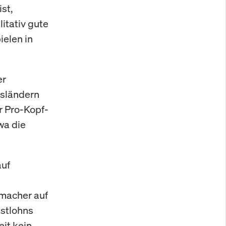
st,
itativ gute
ielen in
er
esländern
r Pro-Kopf-
wa die
auf
macher auf
estlohns
eit kein