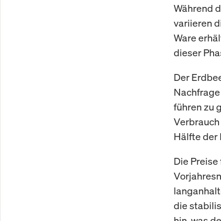
Während de
variieren 
Ware erhäl
dieser Pha
Der Erdbee
Nachfrage 
führen zu 
Verbrauch 
Hälfte der
Die Preise
Vorjahresn
langanhalt
die stabili
hin, was d