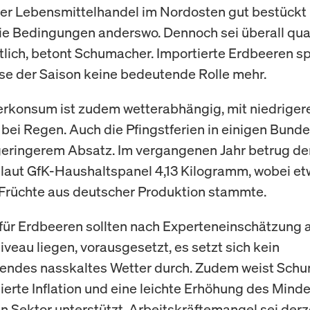
r Lebensmittelhandel im Nordosten gut bestückt i
die Bedingungen anderswo. Dennoch sei überall qual
tlich, betont Schumacher. Importierte Erdbeeren sp
se der Saison keine bedeutende Rolle mehr.
rkonsum ist zudem wetterabhängig, mit niedriger
bei Regen. Auch die Pfingstferien in einigen Bund
geringerem Absatz. Im vergangenen Jahr betrug de
laut GfK-Haushaltspanel 4,13 Kilogramm, wobei et
 Früchte aus deutscher Produktion stammte.
 für Erdbeeren sollten nach Experteneinschätzung 
iveau liegen, vorausgesetzt, es setzt sich kein
endes nasskaltes Wetter durch. Zudem weist Schu
sierte Inflation und eine leichte Erhöhung des Mind
en Sektor unterstützt. Arbeitskräftemangel sei derz