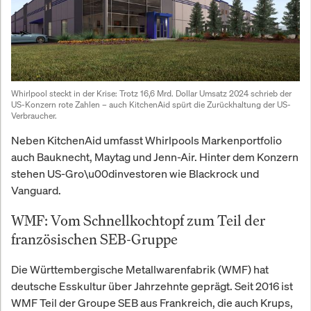
Whirlpool steckt in der Krise: Trotz 16,6 Mrd. Dollar Umsatz 2024 schrieb der 
US-Konzern rote Zahlen – auch KitchenAid spürt die Zurückhaltung der US-
Verbraucher.
Neben KitchenAid umfasst Whirlpools Markenportfolio
auch Bauknecht, Maytag und Jenn-Air. Hinter dem Konzern
stehen US-Gro\u00dinvestoren wie Blackrock und
Vanguard.
WMF: Vom Schnellkochtopf zum Teil der
französischen SEB-Gruppe
Die Württembergische Metallwarenfabrik (WMF) hat
deutsche Esskultur über Jahrzehnte geprägt. Seit 2016 ist
WMF Teil der Groupe SEB aus Frankreich, die auch Krups,