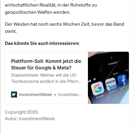
wirtschaftlichen Realität, in der Rohstoffe zu
geopolitischen Waffen werden.
Der Westen hat noch sechs Wochen Zeit, bevor das Band
steht.
Das könnte Sie auch interessieren:
Plattform-Soli: Kommt jetzt die
Steuer für Google & Meta?
Staatsminister Weimer will die US-
Techkonzerne endlich in die Pflicht
nehmen – mit einer Abgabe auf
Werbeumsätze. Während die Aktien
InvestmentWeek
InvestmentWeek
steigen, wächst in Berlin der
Widerstand gegen digitale
Copyright 2025
Monopolmacht.
Autor:
InvestmentWeek