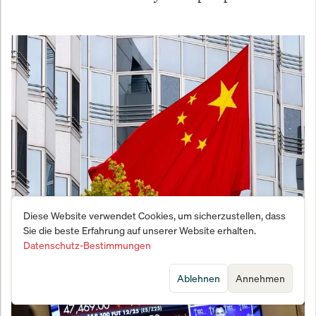
Diese Website verwendet Cookies, um sicherzustellen, dass
China wächst nur noch 4,7% – unter Zielmarke und
Sie die beste Erfahrung auf unserer Website erhalten.
Erwartungen
Datenschutz-Bestimmungen
Ablehnen
Annehmen